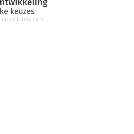
ontwikkeling
eke keuzes
oonlijk fundament