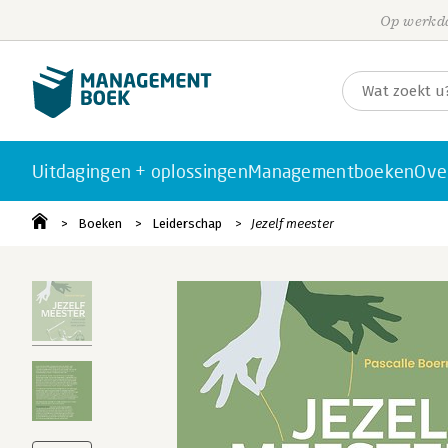
Op werkda
Uitdagingen + oplossingen
Managementboeken
Ove
Boeken
Leiderschap
Jezelf meester