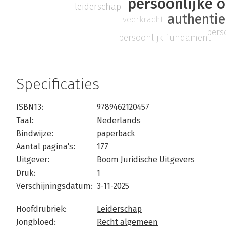
persoonlijke 
leiderschap
authenti
veerkracht
pers
persoonlijk fundament
Specificaties
ISBN13:
9789462120457
Taal:
Nederlands
Bindwijze:
paperback
Aantal pagina's:
177
Uitgever:
Boom Juridische Uitgevers
Druk:
1
Verschijningsdatum:
3-11-2025
Hoofdrubriek:
Leiderschap
Jongbloed:
Recht algemeen