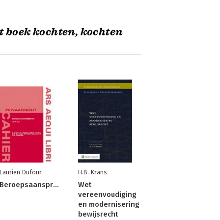
t boek kochten, kochten
Laurien Dufour
H.B. Krans
Beroepsaansprakelijkhied
Wet
vereenvoudiging
en modernisering
bewijsrecht