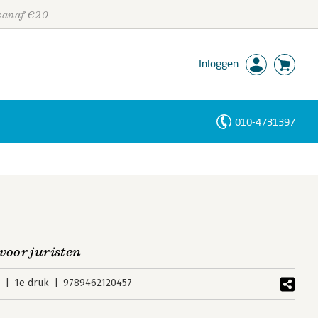
 vanaf €20
Inloggen
010-4731397
Personen
Trefwoorden
voor juristen
5
1e druk
9789462120457