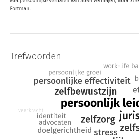
Met persoonlijke verhalen van Steef Verheijen, Nora Str
Fortman.
Trefwoorden
work-life b
persoonlijke groei
b
persoonlijke effectiviteit
e
zelfbewustzijn
persoonlijk le
veerkracht
juri
identiteit
zelfzorg
advocaten
zelf
doelgerichtheid
stress