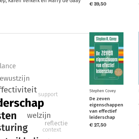
eep, Karen Verkerk en Marry de Gaay
€ 39,50
alance
ewustzijn
ffectiviteit
Stephen Covey
support
De zeven
iderschap
eigenschappen
van effectief
sten
welzijn
leiderschap
reflectie
sturing
€ 27,50
context