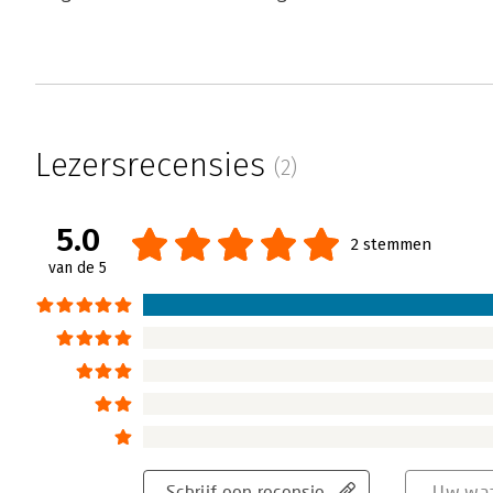
Lezersrecensies
(2)
5.0
2 stemmen
van de 5
Schrijf een recensie
Uw waa