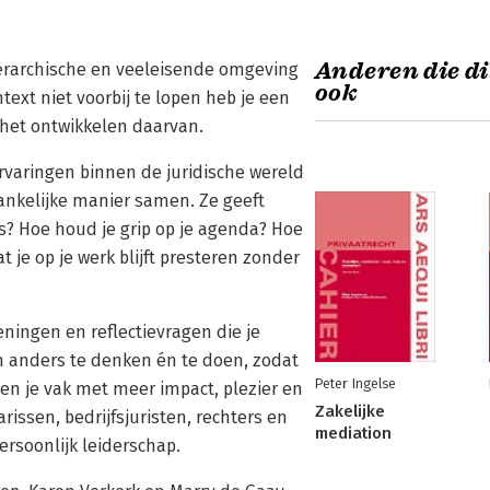
Anderen die di
hiërarchische en veeleisende omgeving
ook
text niet voorbij te lopen heb je een
j het ontwikkelen daarvan.
ervaringen binnen de juridische wereld
ankelijke manier samen. Ze geeft
? Hoe houd je grip op je agenda? Hoe
t je op je werk blijft presteren zonder
eningen en reflectievragen die je
om anders te denken én te doen, zodat
Peter Ingelse
 en je vak met meer impact, plezier en
Zakelijke
rissen, bedrijfsjuristen, rechters en
mediation
ersoonlijk leiderschap.