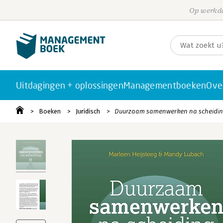
Op werkda
Uitdagingen + oplossingen
Managementboeken
Ove
Boeken
Juridisch
Duurzaam samenwerken na scheidi