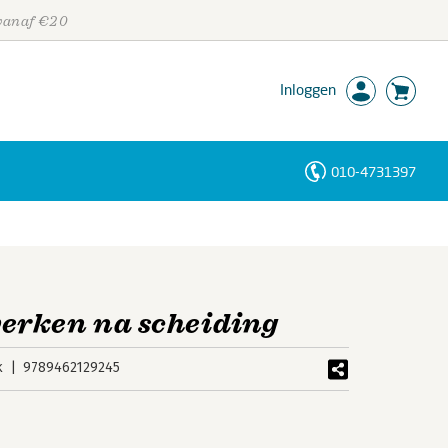
 vanaf €20
Inloggen
010-4731397
Personen
Trefwoorden
rken na scheiding
k
9789462129245