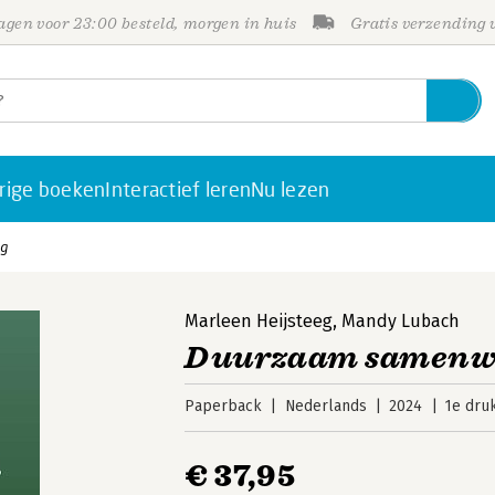
gen voor 23:00 besteld, morgen in huis
Gratis verzending
rige boeken
Interactief leren
Nu lezen
ng
Marleen Heijsteeg
,
Mandy Lubach
Duurzaam samenwe
Paperback
Nederlands
2024
1e dru
€ 37,95