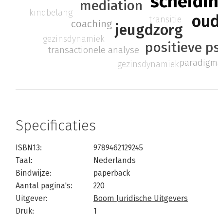
scheidi
mediation
kindbelang
oud
transitie
coaching
jeugdzorg
gezinsdynamiek
positieve p
transactionele analyse
paradigm
gezinsdynamiek
Specificaties
ISBN13:
9789462129245
Taal:
Nederlands
Bindwijze:
paperback
Aantal pagina's:
220
Uitgever:
Boom Juridische Uitgevers
Druk:
1