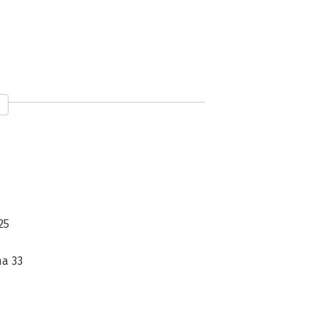
25
ma 33