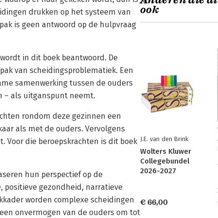
Anderen die di
ook
eidingen drukken op het systeem van
npak is geen antwoord op de hulpvraag
 wordt in dit boek beantwoord. De
pak van scheidingsproblematiek. Een
zame samenwerking tussen de ouders
 – als uitganspunt neemt.
rachten rondom deze gezinnen een
aar als met de ouders. Vervolgens
J.E. van den Brink
. Voor die beroepskrachten is dit boek
Wolters Kluwer
Collegebundel
2026-2027
seren hun perspectief op de
, positieve gezondheid, narratieve
enkkader worden complexe scheidingen
€ 66,00
s een onvermogen van de ouders om tot