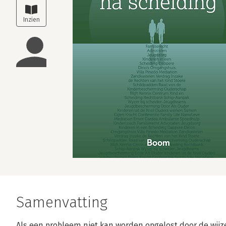
Samenvatting
Als een probleem niet kan worden opgelost door de wijz