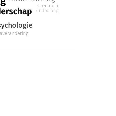
ng
veerkracht
erschap
kindbelang
sychologie
averandering