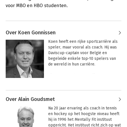
voor MBO en HBO studenten.
Over Koen Gonnissen
Koen heeft een rijke sportcarrière als 
speler, maar vooral als coach. Hij was 
Daviscup-captain voor België en 
begeleide enkele top-10 spelers van 
de wereld in hun carrière.

Als partner in het Mentally Fit instituut 
toont hij dagelijks zijn uitzonderlijke 
Andere boeken door Koen
kwaliteiten als spreker en coach in het 
Gonnissen
bedrijfsleven. Zijn universitaire 
achtergrond in de talen helpt hem 
Over Alain Goudsmet
daarbij om in veel landen de bedrijven 
Na 20 jaar ervaring als coach in tennis 
te helpen.
en hockey op het hoogste niveau heeft 
hij in 1996 het Mentally Fit instituut 
opgericht. Het instituut richt zich op wat 