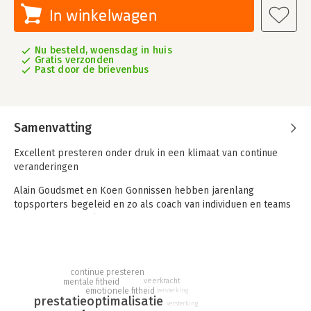
In winkelwagen
Nu besteld, woensdag in huis
Gratis verzonden
Past door de brievenbus
Samenvatting
Excellent presteren onder druk in een klimaat van continue
veranderingen
Alain Goudsmet en Koen Gonnissen hebben jarenlang
topsporters begeleid en zo als coach van individuen en teams
een schat aan praktische ervaring opgedaan. Zij hebben zich na
hun sportcarrière gespecialiseerd in de begeleiding van een
andere groep die evenzeer aan druk en stress wordt
blootgesteld : werknemers, zelfstandig ondernemers,
continue presteren
managers en kaderleden die zij 'Bedrijfsatleten ©' noemen.
veerkracht
mentale fitheid
emotionele fitheid
versterking
Een overladen werkschema, eindeloze files, conflicten met
prestatieoptimalisatie
versterking