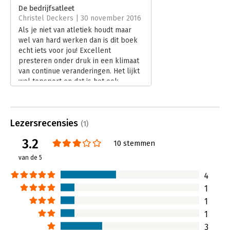
Verschijningsdatum:
16-5-2013
De bedrijfsatleet
Christel Deckers | 30 november 2016
Hoofdrubriek:
Werk en loopbaan
Als je niet van atletiek houdt maar
wel van hard werken dan is dit boek
echt iets voor jou! Excellent
presteren onder druk in een klimaat
van continue veranderingen. Het lijkt
wel topsport en dat is het ook.
Lees verder
Lezersrecensies
(1)
3.2
10 stemmen
van de 5
4
1
1
1
3