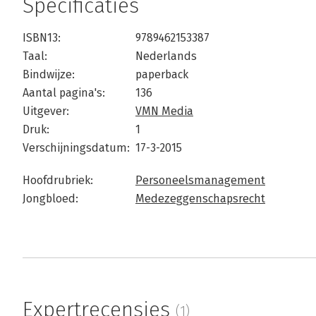
Specificaties
ISBN13:
9789462153387
Taal:
Nederlands
Bindwijze:
paperback
Aantal pagina's:
136
Uitgever:
VMN Media
Druk:
1
Verschijningsdatum:
17-3-2015
Hoofdrubriek:
Personeelsmanagement
Jongbloed:
Medezeggenschapsrecht
Expertrecensies
(1)