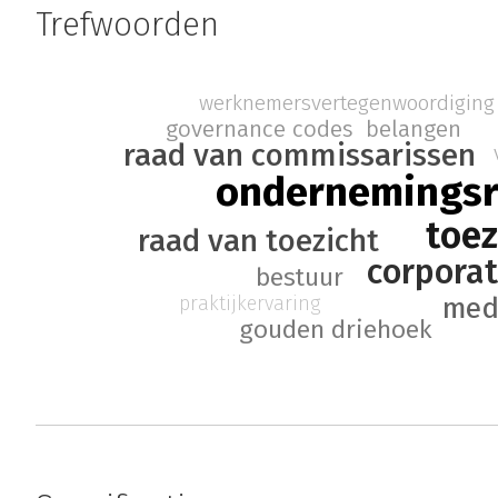
Trefwoorden
werknemersvertegenwoordiging
governance codes
belangen
raad van commissarissen
ondernemingsr
toez
raad van toezicht
corpora
bestuur
med
praktijkervaring
gouden driehoek