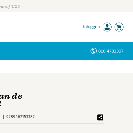
 vanaf €20
Inloggen
010-4731397
Personen
Trefwoorden
van de
d
k
9789462153387