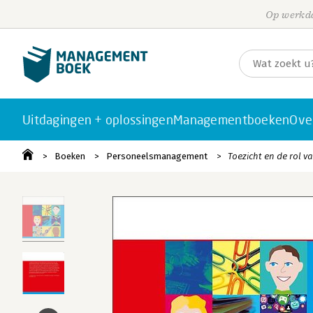
Op werkda
Uitdagingen + oplossingen
Managementboeken
Ove
Boeken
Personeelsmanagement
Toezicht en de rol 