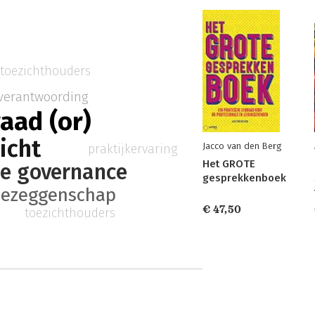
toezichthouders
verantwoording
aad (or)
icht
Jacco van den Berg
praktijkervaring
Het GROTE
te governance
gesprekkenboek
ezeggenschap
€ 47,50
toezichthouders