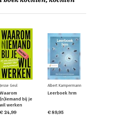
t boek kochten, kochten
Jesse Geul
Albert Kampermann
Waarom
Leerboek hrm
(n)iemand bij je
wil werken
€ 24,99
€ 89,95