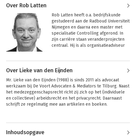
verzorgt regelmatig post-academisch onderwijs.
Over Rob Latten
Rob Latten heeft o.a. bedrijfskunde 
gestudeerd aan de Radboud Universiteit 
Nijmegen en daarna een master met 
specialisatie Controlling afgerond. In 
zijn carrière staan veranderprojecten 
centraal. Hij is als organisatieadviseur 
werkzaam bij DeVerandermotOR. Zijn 
belangrijkste werkzaamheden zijn het 
Andere boeken door Rob Latten
trainen en adviseren van 
Over Lieke van den Eijnden
medezeggenschapsorganen bij onder 
andere fusies en reorganisaties. Zijn 
Instemmingsrecht
Handboek
Mr. Lieke van den Eijnden (1988) is sinds 2011 als advocaat 
in de praktijk
cliëntenraden
specialisaties liggen op het gebied van 
werkzaam bij De Voort Advocaten & Mediators te Tilburg. Naast 
strategische en financiële analyses. Hij 
het medezeggenschapsrecht richt zij zich op het (individuele 
heeft diverse toezichthoudende rollen 
en collectieve) arbeidsrecht en het privacyrecht. Daarnaast 
(rvt, rvb) en is bezig met een 
schrijft ze regelmatig mee aan artikelen en boeken.
promotietraject naar de 
bedrijfseconomische kanten van 
thuiswerken aan de Radboud 
Andere boeken door Lieke van den
Universiteit. 

Eijnden
Rob heeft diverse publicaties, artikelen 
Inhoudsopgave