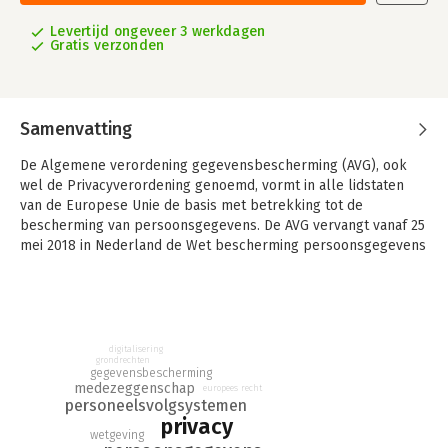
Levertijd ongeveer 3 werkdagen
Gratis verzonden
Samenvatting
De Algemene verordening gegevensbescherming (AVG), ook
wel de Privacyverordening genoemd, vormt in alle lidstaten
van de Europese Unie de basis met betrekking tot de
bescherming van persoonsgegevens. De AVG vervangt vanaf 25
mei 2018 in Nederland de Wet bescherming persoonsgegevens
(Wbp) en in Europa de zogenaamde Privacyrichtlijn. Naast deze
speciale wetgeving over persoonsgegevens, wordt de privacy
van personen onder meer beschermd door het goed
werkgeverschap, het strafrecht en vormt het één van de
aandachtspunten voor de ondernemingsraad.
digitalisering
grondrechten
gegevensbescherming
In dit boek wordt ingegaan op de werking van de AVG en de
medezeggenschap
europees recht
relatie daarvan met de werkvloer, het werkveld van de
personeelsvolgsystemen
ondernemingsraad.
privacy
wetgeving