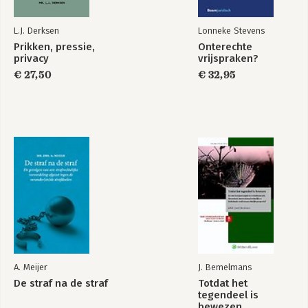
L.J. Derksen
Lonneke Stevens
Prikken, pressie,
Onterechte
privacy
vrijspraken?
€ 27,50
€ 32,95
A. Meijer
J. Bemelmans
De straf na de straf
Totdat het
tegendeel is
bewezen