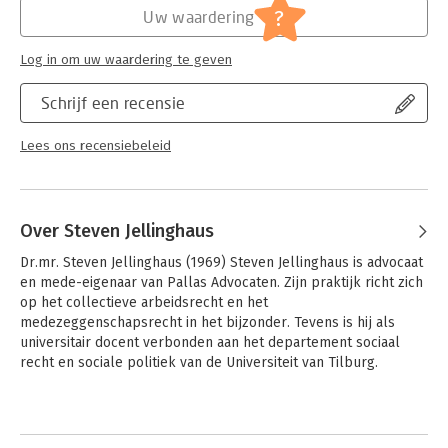
Privacy(recht) incl. datalekken
?
Uw waardering
Log in om uw waardering te geven
Schrijf een recensie
Lees ons recensiebeleid
Over Steven Jellinghaus
Dr.mr. Steven Jellinghaus (1969) Steven Jellinghaus is advocaat 
en mede-eigenaar van Pallas Advocaten. Zijn praktijk richt zich 
op het collectieve arbeidsrecht en het 
medezeggenschapsrecht in het bijzonder. Tevens is hij als 
universitair docent verbonden aan het departement sociaal 
recht en sociale politiek van de Universiteit van Tilburg. 

In 2003 is hij daar gepromoveerd op het onderwerp 
Andere boeken door Steven
harmonisatie van arbeidsvoorwaarden, in het bijzonder na fusie 
Jellinghaus
en overname. Hij heeft vele publicaties op zijn naam en 