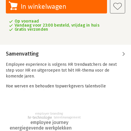
In winkelwagen
Op voorraad
Vandaag voor 23:00 besteld, vrijdag in huis
Gratis verzonden
Samenvatting
Employee experience is volgens HR trendwatchers de next
step voor HR en uitgeroepen tot hét HR-thema voor de
komende jaren.
Hoe werven en behouden topwerkgevers talentvolle
medewerkers? Wat kunnen organisaties doen om het
werkgeluk van hun medewerkers te vergroten? Hoe kan HR
het voortouw nemen om de beste employee experience te
creëren?
employer branding
talentmanagement
hr-technologie
Organisaties beseffen steeds meer dat ze alleen tevreden en
employee journey
loyale klanten krijgen en behouden als hun medewerkers zelf
energiegevende werkplekken