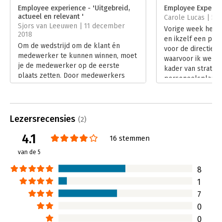
Verschijningsdatum:
22-6-2022
employee experience. Het bevat daarnaast inspirerende
Employee experience - 'Uitgebreid,
Employee Experien
actueel en relevant '
praktijkcasussen van o.a. ABN AMRO, VGZ, Tony’s Chocolonely,
Carole Lucas | 5 
Hoofdrubriek:
Personeelsmanagement
Sjors van Leeuwen | 11 december
Hutten en Kinki Kappers.
Vorige week hebb
2018
en ikzelf een pre
Om de wedstrijd om de klant én
voor de directie v
medewerker te kunnen winnen, moet
waarvoor ik werkz
je de medewerker op de eerste
kader van strateg
plaats zetten. Door medewerkers
personeelsplanni
een geweldige ‘employee
Lees verder
experience’ te bieden. Dit is dé
manier om een topwerkgever te
worden. Dat schrijven Heleen Mes en
Lezersrecensies
(2)
Gea Peper in Employee experience.
Lees verder
4.1
16 stemmen
van de 5
8
1
7
0
0