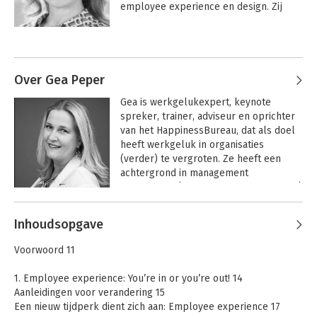
employee experience en design. Zij 
werkt als consultant, internationale 
keynote speaker en geeft 
Andere boeken door Heleen Mes
masterclassess.
Over Gea Peper
Gea is werkgelukexpert, keynote 
spreker, trainer, adviseur en oprichter 
van het HappinessBureau, dat als doel 
heeft werkgeluk in organisaties 
(verder) te vergroten. Ze heeft een 
achtergrond in management 
consultancy (o.a. verandermanagement) 
en HR, en schreef diverse boeken over 
Andere boeken door Gea Peper
werkgeluk en het creëren van de beste 
Inhoudsopgave
employee experience, waaronder (als 
Werken aan
werkgeluk
co-auteur) de bestseller Employee 
Voorwoord 11
Experience – Happy People Better 
Business, genomineerd als 
1. Employee experience: You’re in or you’re out! 14
managementboek van het jaar.

Aanleidingen voor verandering 15
Bekijk alle boeken
Een nieuw tijdperk dient zich aan: Employee experience 17
Ze is hoofddocent van de opleiding 