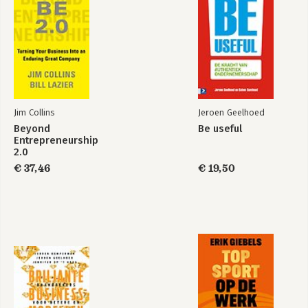
gezondheid
gezondheid
Bekijk alle boeken
Kus de visie wakker
Wat is onze naam
waard?
Jim Collins
Jeroen Geelhoed
Beyond
Be useful
Teaming: de nieuwe
Samen safe
Entrepreneurship
realiteit van
2.0
samenwerken
€ 37,46
€ 19,50
Bekijk alle boeken
Be useful
Kus de visie wakker