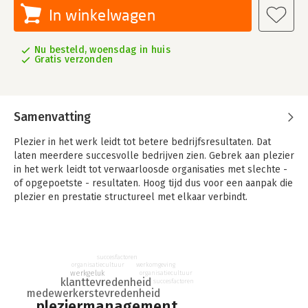
In winkelwagen
Nu besteld, woensdag in huis
Gratis verzonden
Samenvatting
Plezier in het werk leidt tot betere bedrijfsresultaten. Dat
laten meerdere succesvolle bedrijven zien. Gebrek aan plezier
in het werk leidt tot verwaarloosde organisaties met slechte -
of opgepoetste - resultaten. Hoog tijd dus voor een aanpak die
plezier en prestatie structureel met elkaar verbindt.
'Plezier & prestatie' laat zien hoe plezier in het werk én het
behalen van resultaten elkaar kunnen versterken, in goede en
in slechte tijden. Centraal staat het concept dat de auteurs
succesfactoren
'pleziermanagement' noemen: het managen van werkplezier
organisatiecultuur
werkomgeving
werkgeluk
met het oog op tevreden klanten en betere bedrijfsresultaten.
organisatiecultuur
klanttevredenheid
succesfactoren
medewerkerstevredenheid
Dit boek wil (midden)managers overtuigen, inzicht geven en
pleziermanagement