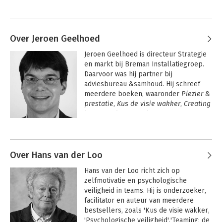
Over Jeroen Geelhoed
Jeroen Geelhoed is directeur Strategie 
en markt bij Breman Installatiegroep. 
Daarvoor was hij partner bij 
adviesbureau &samhoud. Hij schreef 
meerdere boeken, waaronder 
Plezier & 
prestatie
, 
Kus de visie wakker
, 
Creating 
lasting value
 en 
Briljante 
businessmodellen
.
Andere boeken door Jeroen
Geelhoed
Over Hans van der Loo
Hans van der Loo richt zich op 
zelfmotivatie en psychologische 
veiligheid in teams. Hij is onderzoeker, 
facilitator en auteur van meerdere 
bestsellers, zoals 'Kus de visie wakker, 
'Psychologische veiligheid','Teaming: de 