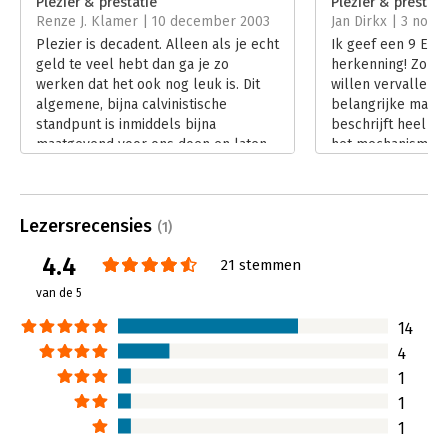
Plezier & prestatie
Plezier & prestati
Renze J. Klamer | 10 december 2003
Jan Dirkx | 3 nov
Hoofdrubriek:
Algemeen management
Plezier is decadent. Alleen als je echt
Ik geef een 9 Een
geld te veel hebt dan ga je zo
herkenning! Zonder
werken dat het ook nog leuk is. Dit
willen vervallen ge
algemene, bijna calvinistische
belangrijke mate 
standpunt is inmiddels bijna
beschrijft heel h
maatgevend voor ons doen en laten
het mechanisme o
en meestal ook op onze visie op ons
te stuwen naar me
werkzame leven en op de
plezier in het wer
organisaties waar we in en voor
Lees verder
Lezersrecensies
werken.
(1)
Lees verder
4.4
21 stemmen
van de 5
14
4
1
1
1