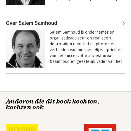
nieuwe realiteit van samenwerken' en 
'Giftig gedoe op de werkplek', dat werd 
Andere boeken door Hans van der
bekroond met de titel 
Loo
Over Salem Samhoud
Managementboek van het Jaar 2024.
Briljante
Kus de visie wakker
Salem Samhoud is ondernemer en 
businessmodellen
organisatieadviseur en realiseert 
doorbraken door het inspireren en 
verbinden van mensen. Hij is oprichter 
van het succesvolle adviesbureau 
&samhoud en geestelijk vader van het 
concept persoonlijke visie
Andere boeken door Salem
Samhoud
Musk Modus
Giftig gedoe op de
Anderen die dit boek kochten,
werkplek
kochten ook
Briljante
Briljante
businessmodellen
businessmodellen
in zorg en
in zorg en