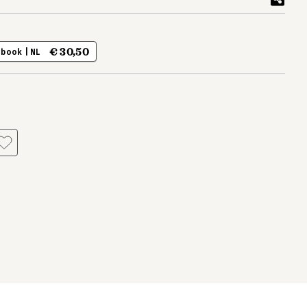
€ 30,50
-book | NL