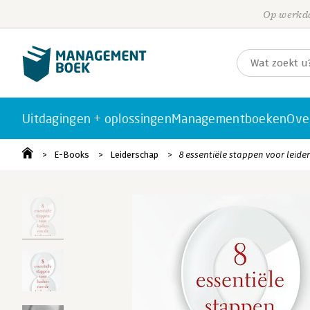
Op werkda
Uitdagingen + oplossingen
Managementboeken
Ove
E-Books
Leiderschap
8 essentiële stappen voor leide