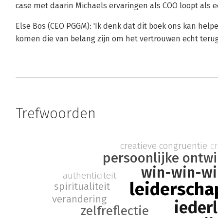
case met daarin Michaels ervaringen als COO loopt als 
Else Bos (CEO PGGM): 'Ik denk dat dit boek ons kan hel
komen die van belang zijn om het vertrouwen echt terug
Trefwoorden
creatieve congruentie
cr
persoonlijke ontwi
win-win-wi
authenticiteit
leiderscha
spiritualiteit
verandering
ieder
zelfreflectie