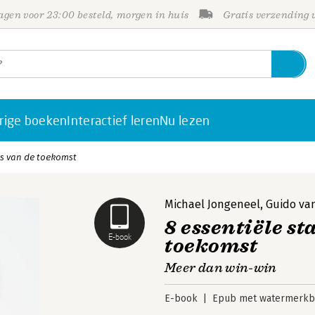
gen voor 23:00 besteld, morgen in huis
Gratis verzending
rige boeken
Interactief leren
Nu lezen
rs van de toekomst
Michael Jongeneel
,
Guido van
8 essentiële s
E-book
toekomst
Meer dan win-win
E-book
Epub met watermerkbe