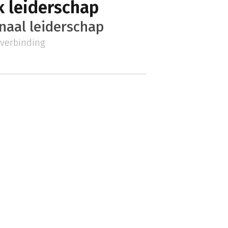
k leiderschap
naal leiderschap
verbinding
n