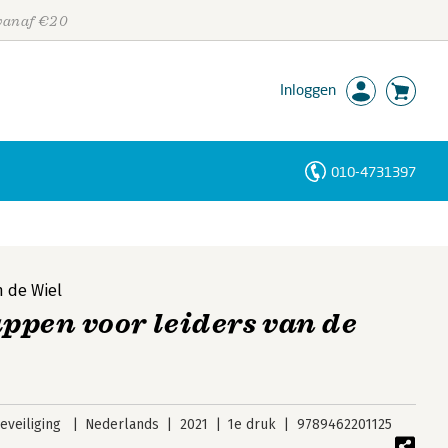
 vanaf €20
Inloggen
010-4731397
Personen
Trefwoorden
 de Wiel
tappen voor leiders van de
veiliging
Nederlands
2021
1e druk
9789462201125