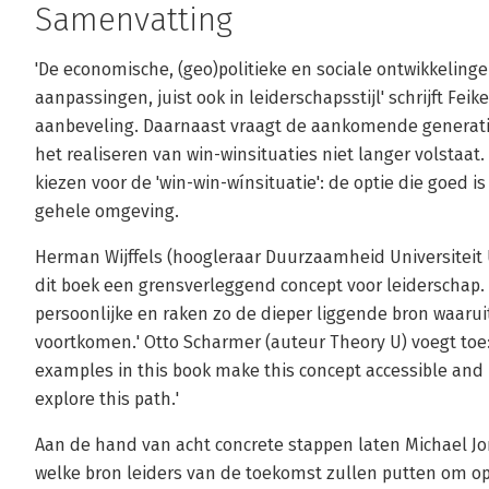
Samenvatting
'De economische, (geo)politieke en sociale ontwikkelin
aanpassingen, juist ook in leiderschapsstijl' schrijft Feik
aanbeveling. Daarnaast vraagt de aankomende generatie
het realiseren van win-winsituaties niet langer volstaat. 
kiezen voor de 'win-win-wínsituatie': de optie die goed is
gehele omgeving.
Herman Wijffels (hoogleraar Duurzaamheid Universiteit U
dit boek een grensverleggend concept voor leiderschap. 
persoonlijke en raken zo de dieper liggende bron waaruit
voortkomen.' Otto Scharmer (auteur Theory U) voegt toe:
examples in this book make this concept accessible and 
explore this path.'
Aan de hand van acht concrete stappen laten Michael Jo
welke bron leiders van de toekomst zullen putten om o