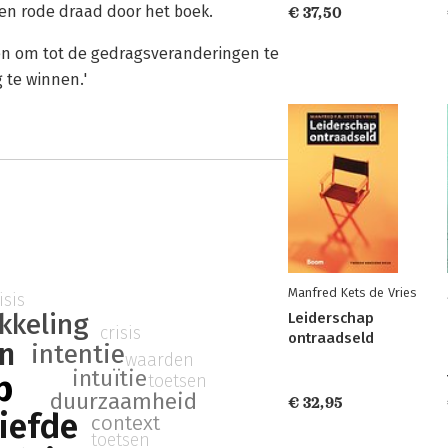
een rode draad door het boek.
€ 37,50
pen om tot de gedragsveranderingen te
 te winnen.'
Manfred Kets de Vries
isis
kkeling
Leiderschap
crisis
ontraadseld
n
intentie
waarden
intuïtie
p
toetsen
duurzaamheid
€ 32,95
liefde
context
toetsen