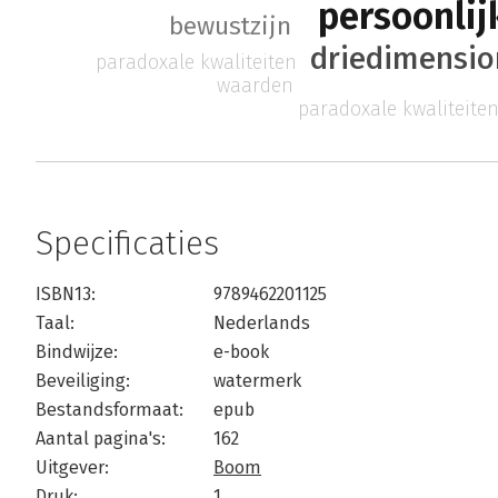
persoonlij
bewustzijn
driedimensio
paradoxale kwaliteiten
waarden
paradoxale kwaliteite
Specificaties
ISBN13:
9789462201125
Taal:
Nederlands
Bindwijze:
e-book
Beveiliging:
watermerk
Bestandsformaat:
epub
Aantal pagina's:
162
Uitgever:
Boom
Druk:
1