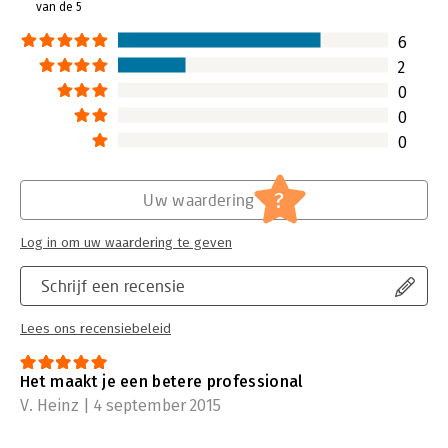
van de 5
hun opdrachtgeve
Wat vinden de kla
6
Managementboek 
2
Lees verder
0
0
0
?
Uw waardering
Log in om uw waardering te geven
Schrijf een recensie
Lees ons recensiebeleid
Het maakt je een betere professional
V. Heinz | 4 september 2015