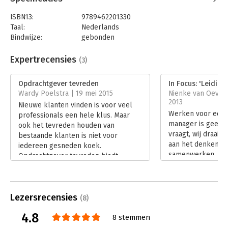
ISBN13:
9789462201330
Taal:
Nederlands
Bindwijze:
gebonden
Aantal pagina's:
160
Uitgever:
Boom
Expertrecensies
(3)
Druk:
1
Verschijningsdatum:
25-5-2017
Opdrachtgever tevreden
In Focus: 'Leidin
Wardy Poelstra | 19 mei 2015
Nienke van Oever
Hoofdrubriek:
Advisering
2013
Nieuwe klanten vinden is voor veel
Werken voor een 
professionals een hele klus. Maar
manager is geen k
ook het tevreden houden van
vraagt, wij draaie
bestaande klanten is niet voor
aan het denken ze
iedereen gesneden koek.
samenwerken, leve
Opdrachtgever tevreden biedt
en alle betrokken
daarbij de helpende hand.
Leidingnemen bie
Lees verder
den Brink en Maar
handvatten voor i
Lezersrecensies
(8)
deskundige profe
4.8
meer resultaat, pl
8 stemmen
vertrouwen samen