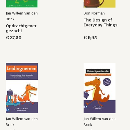
6.1 Luisteren
6.2 Doorvragen met chunken
Jan Willem van den
Don Norman
6.3 K.O.E. – de kracht van stilte
Brink
The Design of
6.4 Prikkeldraadtaal
Everyday Things
Opdrachtgever
6.5 Woorden die werken
gezocht
6.6 Trekken of duwen?
€ 37,50
€ 9,95
Meer weten over opdrachtgevers tevreden houden
Over dit boek en de auteurs
Index
Jan Willem van den
Jan Willem van den
Brink
Brink