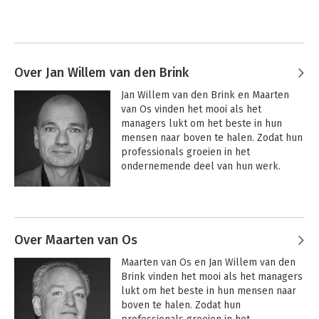
Over Jan Willem van den Brink
Jan Willem van den Brink en Maarten 
van Os vinden het mooi als het 
managers lukt om het beste in hun 
mensen naar boven te halen. Zodat hun 
professionals groeien in het 
ondernemende deel van hun werk. 
Want dat zorgt voor nog betere relaties 
met opdrachtgevers en collega’s, en de 
Andere boeken door Jan Willem
beste en leukste opdrachten.

van den Brink
De afgelopen jaren mochten ze samen 
Over Maarten van Os
met hun collega’s van Dreamfactory 
Maarten van Os en Jan Willem van den 
duizenden inhoudelijk sterke 
Brink vinden het mooi als het managers 
professionals en hun leiders helpen bij 
lukt om het beste in hun mensen naar 
het vinden en tevreden houden van 
boven te halen. Zodat hun 
opdrachtgevers.