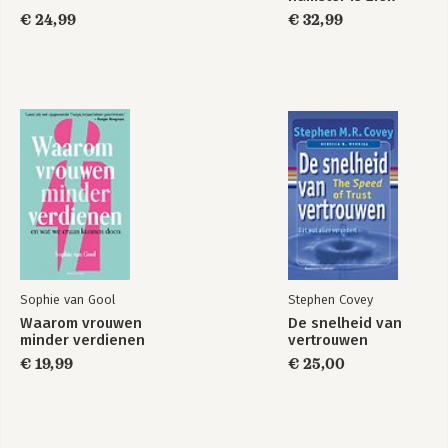
€ 24,99
€ 32,99
Over de auteurs 349
Over de redactie 353
Summary 355
Sophie van Gool
Stephen Covey
Waarom vrouwen
De snelheid van
minder verdienen
vertrouwen
€ 19,99
€ 25,00