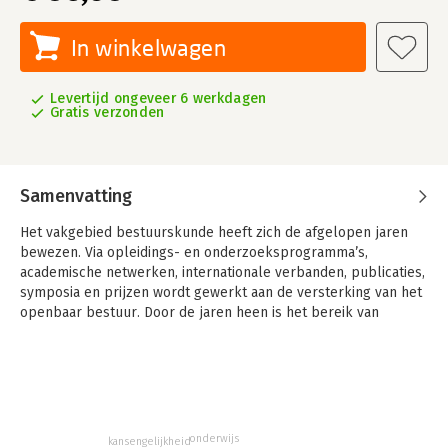
In winkelwagen
Levertijd ongeveer 6 werkdagen
Gratis verzonden
Samenvatting
Het vakgebied bestuurskunde heeft zich de afgelopen jaren
bewezen. Via opleidings- en onderzoeksprogramma’s,
academische netwerken, internationale verbanden, publicaties,
symposia en prijzen wordt gewerkt aan de versterking van het
openbaar bestuur. Door de jaren heen is het bereik van
bestuurskundigen gegroeid. De bestuurskunde draait niet
enkel om de overheid, maar richt zich tevens op
maatschappelijke dienstverlening, publiek-private
samenwerking, coproductie van beleid en diensten en
publieke waardecreatie. De laatste tijd werken
bestuurskundigen bovendien aan maatschappelijke impact.
onderwijs
kansengelijkheid