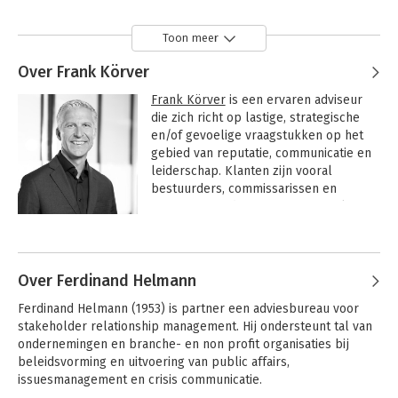
Toon meer
Over Frank Körver
Frank Körver
 is een ervaren adviseur 
die zich richt op lastige, strategische 
en/of gevoelige vraagstukken op het 
gebied van reputatie, communicatie en 
leiderschap. Klanten zijn vooral 
bestuurders, commissarissen en 
communicatiedirecteuren. Hij werkt 
voor zowel private als (semi) publieke 
Andere boeken door Frank Körver
organisaties. 

Bijzondere expertisegebieden: 
Over Ferdinand Helmann
positionering, strategieontwikkeling, 
Ferdinand Helmann (1953) is partner een adviesbureau voor 
issue- en risicomanagement en 
stakeholder relationship management. Hij ondersteunt tal van 
organisatie van de communicatie.

ondernemingen en branche- en non profit organisaties bij 
beleidsvorming en uitvoering van public affairs, 
Na zijn jaren als management- en 
issuesmanagement en crisis communicatie.
strategieconsultrant bij 
Boer & Croon