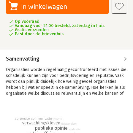
In winkelwagen
Op voorraad
Vandaag voor 21:00 besteld, zaterdag in huis
Gratis verzonden
Past door de brievenbus
Samenvatting
Organisaties worden regelmatig geconfronteerd met issues die
schadelijk kunnen zijn voor bedrijfsvoering en reputatie. Vaak
wordt dan pijnlijk duidelijk hoe weinig gevoel organisaties
hebben bij wat er speelt in de samenleving. Hoe herken je als
organisatie welke discussies relevant zijn en welke kansen of
bedreigingen eruit voort komen? Hoe bereid je je voor op
turbulentie in de media en de publieke opinie en hoe krijg je
meer grip op dat proces?
corporate communicatie
evaluatie
Het tijdig herkennen en managen van relevante issues is van
verwachtingskloven
risicoanalyse
levensbelang geworden. 'Issuemanagement - Een
publieke opinie
evaluatie