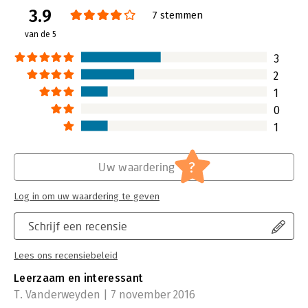
3.9
Verschijningsdatum:
20-8-2014
7 stemmen
van de 5
Hoofdrubriek:
Algemeen management
Serie:
Merk, Reputatie & Design
3
2
1
0
1
?
Uw waardering
Log in om uw waardering te geven
Schrijf een recensie
Lees ons recensiebeleid
Leerzaam en interessant
T. Vanderweyden | 7 november 2016