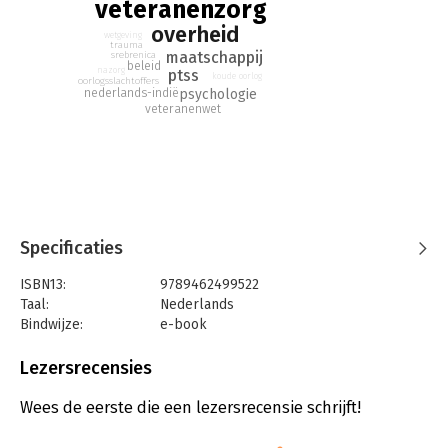
veteranenzorg
overheid
wetgeving
trauma
maatschappij
srebrenica
beleid
nazorg
ptss
koude oorlog
oorlogsslachtoffers
nederlands-indië
psychologie
veteranenwet
Specificaties
ISBN13:
9789462499522
Taal:
Nederlands
Bindwijze:
e-book
Beveiliging:
watermerk
Bestandsformaat:
epub
Lezersrecensies
Aantal pagina's:
272
Uitgever:
Amsterdam University Press
Wees de eerste die een lezersrecensie schrijft!
Druk:
1
Verschijningsdatum:
7-12-2022