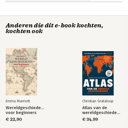
Noten 199
Afkortingen 219
Bronnen en literatuur 223
Personenregister 233
Anderen die dit e-book kochten,
Over de auteur 235
kochten ook
Emma Marriott
Christian Grataloup
Wereldgeschiedenis
Atlas van de
voor beginners
wereldgeschiedenis
€ 22,90
€ 34,99