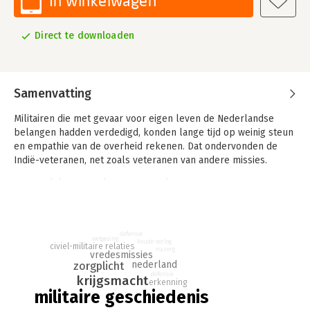
In winkelwagen
Direct te downloaden
Samenvatting
Militairen die met gevaar voor eigen leven de Nederlandse
belangen hadden verdedigd, konden lange tijd op weinig steun
en empathie van de overheid rekenen. Dat ondervonden de
Indië-veteranen, net zoals veteranen van andere missies.
Uiteindelijk is Nederland de zorgplicht voor zijn veteranen
nagekomen en trad in 2014 de Veteranenwet in werking. Aan de
hand van een zestal missies in de periode 1945-2015
onderzoekt 'Veteranenzorg' de nazorg van de overheid en blikt
defensie
terug.
wetgeving
koude oorlog
civiel-militaire relaties
nazorg
vredesmissies
nederland
zorgplicht
defensie
krijgsmacht
erkenning
militaire geschiedenis