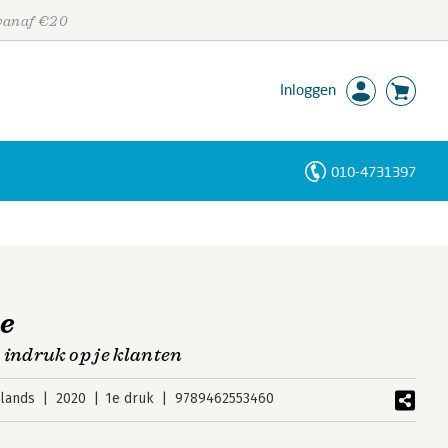
 vanaf €20
Inloggen
010-4731397
Personen
Trefwoorden
ce
 indruk op je klanten
lands
2020
1e druk
9789462553460