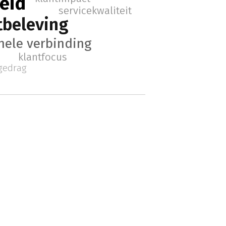
eid
servicekwaliteit
tbeleving
nele verbinding
klantfocus
gedrag