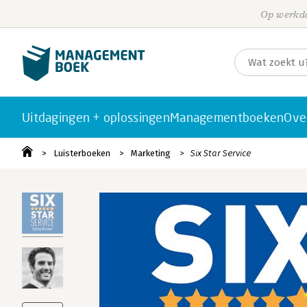
Op werkda
Uitdagingen + oplossingen
Managementboeken
Ove
Luisterboeken
Marketing
Six Star Service