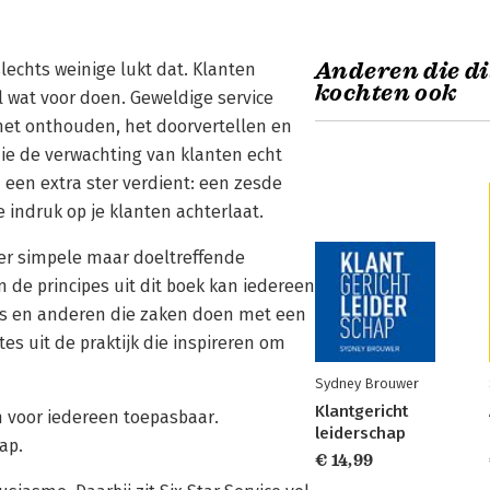
Anderen die d
lechts weinige lukt dat. Klanten
kochten ook
l wat voor doen. Geweldige service
 het onthouden, het doorvertellen en
die de verwachting van klanten echt
 een extra ster verdient: een zesde
ke indruk op je klanten achterlaat.
uwer simpele maar doeltreffende
n de principes uit dit boek kan iedereen
’s en anderen die zaken doen met een
s uit de praktijk die inspireren om
Sydney Brouwer
Klantgericht
n voor iedereen toepasbaar.
leiderschap
ap.
€ 14,99