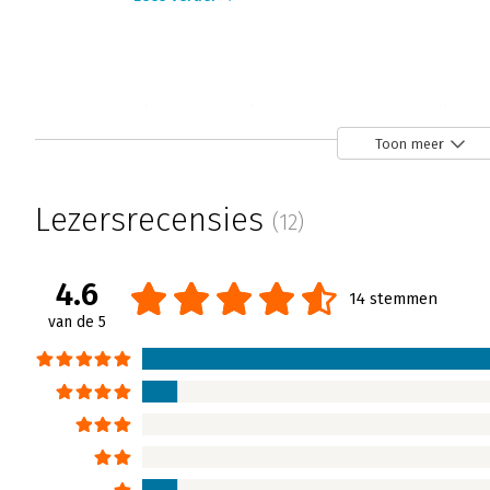
Six Star Service - 'Vlot en enthousiast
Sjors van Leeuwen | 15 juli 2020
Toon meer
Veel organisaties willen hun klanten omtover
Klanten worden niet zomaar fan, daar moet j
Lezersrecensies
(12)
leveren van een geweldige service waar klan
Brouwer schrijft in Six Star Service hoe je da
klanten fans voor het leven maakt.
4.6
14 stemmen
Lees verder
van de 5