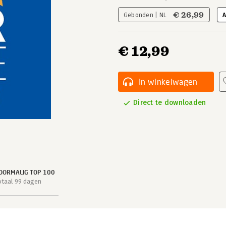
€ 26,99
Gebonden | NL
A
€ 12,99
In winkelwagen
Direct te downloaden
OORMALIG TOP 100
otaal 99 dagen