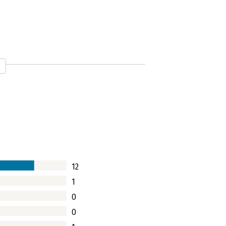
 geschreven'
en in fans. Slechts weinigen lukt dat.
e wel wat voor doen. Bijvoorbeeld het
ten écht blij van worden. Sydney
t voor elkaar krijgt en hoe je van
12
1
0
0