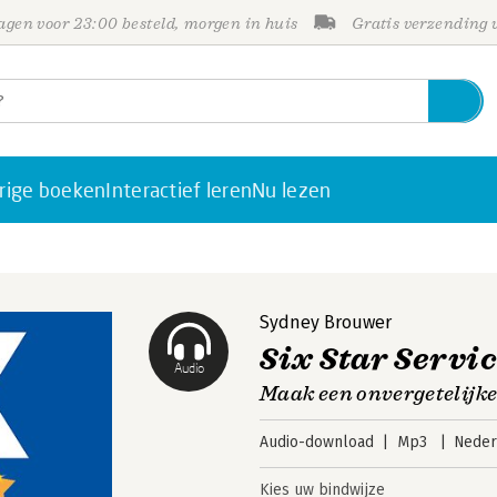
gen voor 23:00 besteld, morgen in huis
Gratis verzending
rige boeken
Interactief leren
Nu lezen
Sydney Brouwer
Six Star Servi
Audio
Maak een onvergetelijke
Audio-download
Mp3
Neder
Kies uw bindwijze