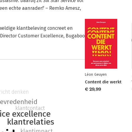
siasme. Daarbij zit Six Star Service vol
 een echte aanrader!' – Remko Amesz,
weldige klantbeleving concreet en
l Director Customer Excellence, Bugaboo
Léon Geuyen
Content die werkt
€ 29,99
richt denken
tevredenheid
klantcontact
ice excellence
klantrelaties
klantimpact