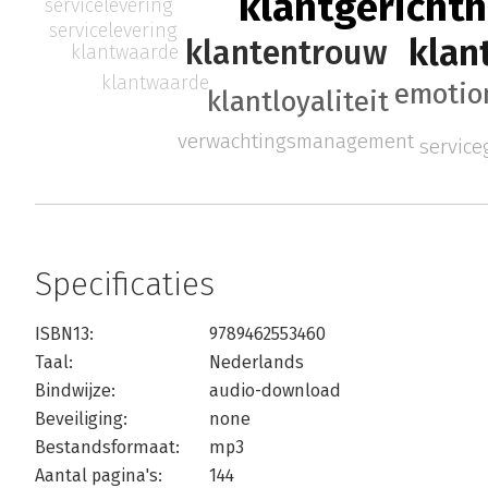
klantgerichth
servicelevering
servicelevering
klan
klantentrouw
klantwaarde
klantwaarde
emotio
klantloyaliteit
verwachtingsmanagement
service
Specificaties
ISBN13:
9789462553460
Taal:
Nederlands
Bindwijze:
audio-download
Beveiliging:
none
Bestandsformaat:
mp3
Aantal pagina's:
144