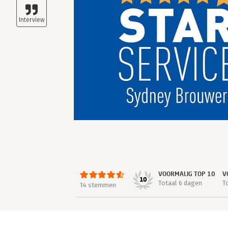
VOORMALIG TOP 10
V
10
Totaal 6 dagen
T
14 stemmen