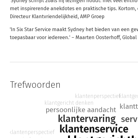
'Sydney schrijft zoals hij lezingen houdt: met veel enthou
met inspirerende anekdotes en praktische tips. Kortom,
Directeur Klantvriendelijkheid, AMP Groep
'In Six Star Service maakt Sydney het bieden van een ge
toepasbaar voor iedereen.' – Maarten Oosterhoff, Globa
Trefwoorden
klantge
klantenperspectief
klantgericht denken
klant
persoonlijke aandacht
klantervaring
serv
klantenservice
klantenperspectief