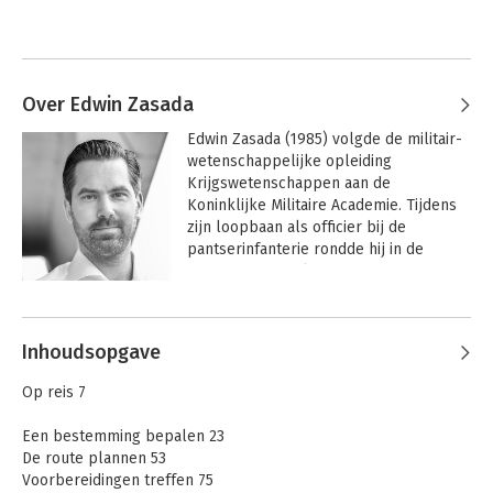
Over Edwin Zasada
Edwin Zasada (1985) volgde de militair-
wetenschappelijke opleiding 
Krijgswetenschappen aan de 
Koninklijke Militaire Academie. Tijdens 
zijn loopbaan als officier bij de 
pantserinfanterie rondde hij in de 
avonduren zowel een master Strategic 
Human Resource Management als een 
Andere boeken door Edwin Zasada
master Business Process Management 
& IT af. Naast zijn werk verrichtte hij als 
Inhoudsopgave
zzp’er coachingswerkzaamheden, 
waarna hij de overstap naar de retail 
Op reis 7
sector maakte. Daar vervulde hij 
verschillende leidinggevende functies 
Een bestemming bepalen 23
voordat hij als  zelfstandig human 
De route plannen 53
performance specialist actief werd.
Voorbereidingen treffen 75