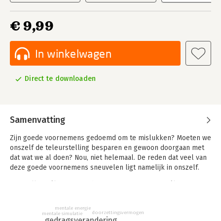
€ 9,99
In winkelwagen
Direct te downloaden
Samenvatting
Zijn goede voornemens gedoemd om te mislukken? Moeten we
onszelf de teleurstelling besparen en gewoon doorgaan met
dat wat we al doen? Nou, niet helemaal. De reden dat veel van
deze goede voornemens sneuvelen ligt namelijk in onszelf.
We stellen zélf onze goede voornemens op, zijn zélf
verantwoordelijk voor de uitvoering ervan en zijn zélf ook
degenen die zich er wel of niet aan houden. Het goede nieuws
mentale energie
is dan ook dat we onze succeskansen zélf in de hand hebben.
doorzettingsvermogen
mentale simulatie
gedragsverandering