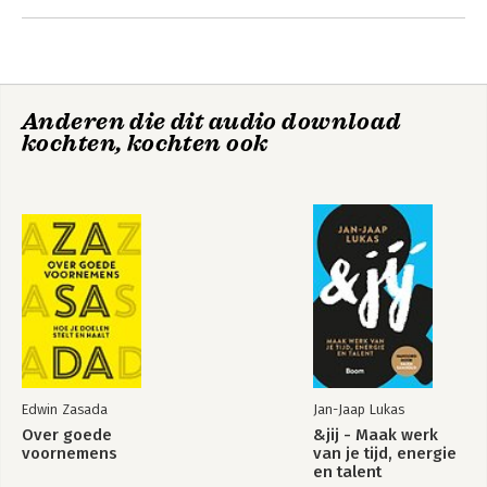
Tips voor onderweg 89
Aangekomen op je bestemming 99
Nawoord 101
Momentum
Homo timidus
Anderen die dit audio download
kochten, kochten ook
Edwin Zasada
Jan-Jaap Lukas
Homo timidus
Over goede
Over goede
&jij - Maak werk
voornemens
voornemens
van je tijd, energie
en talent