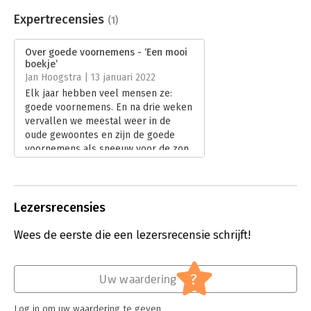
Beveiliging:
none
Bestandsformaat:
mp3
Expertrecensies
(1)
Uitgever:
Bookora
Hoofdrubriek:
Persoonlijke effectiviteit
Over goede voornemens - ‘Een mooi
boekje’
Jan Hoogstra | 13 januari 2022
Elk jaar hebben veel mensen ze:
goede voornemens. En na drie weken
vervallen we meestal weer in de
oude gewoontes en zijn de goede
voornemens als sneeuw voor de zon
verdwenen. Om je te helpen heeft
Edwin Zasada ‘Over goede
voornemens - Hoe je doelen stelt en
haalt’ geschreven.
Lezersrecensies
Lees verder
Wees de eerste die een lezersrecensie schrijft!
?
Uw waardering
Log in om uw waardering te geven