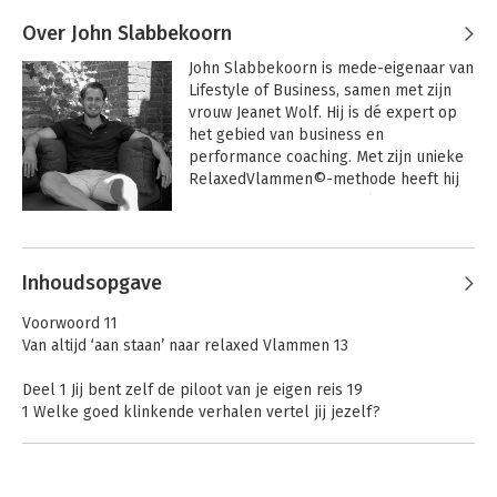
Over John Slabbekoorn
John Slabbekoorn is mede-eigenaar van 
Lifestyle of Business, samen met zijn 
vrouw Jeanet Wolf. Hij is dé expert op 
het gebied van business en 
performance coaching. Met zijn unieke 
RelaxedVlammen©-methode heeft hij 
duizenden ondernemers laten 
transformeren van gestreste 
vakmannen naar relaxte leiders. John 
staat bekend om zijn serieuze maar 
Inhoudsopgave
toch luchtige manier van coachen en 
heeft de gave om ingewikkelde dingen 
Voorwoord 11
simpel te maken. Hij verscheen 
Van altijd ‘aan staan’ naar relaxed Vlammen 13
hierdoor eerder in o.a. De Telegraaf, 
Linda, AD, RTL Nieuws en SBS6-
Deel 1 Jij bent zelf de piloot van je eigen reis 19
programma Steenrijk Straatarm.
1 Welke goed klinkende verhalen vertel jij jezelf?
Hoe je betere gesprekken gaat voeren die niemand hoort.
Maar wel alles voor je veranderen 21
2 Je bent niet wie je denkt dat je bent