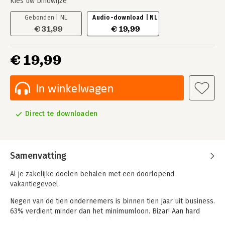
Kies uw bindwijze
Gebonden | NL
Audio-download | NL
€ 31,99
€ 19,99
€ 19,99
In winkelwagen
Direct te downloaden
Samenvatting
Al je zakelijke doelen behalen met een doorlopend
vakantiegevoel.
Negen van de tien ondernemers is binnen tien jaar uit business.
63% verdient minder dan het minimumloon. Bizar! Aan hard
werken ligt het meestal niet. Altijd ‘aan staan’, bezig, druk en