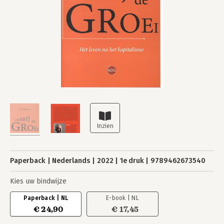
Paperback
Nederlands
2022
1e druk
9789462673540
Kies uw bindwijze
Paperback | NL
E-book | NL
€ 24,90
€ 17,45