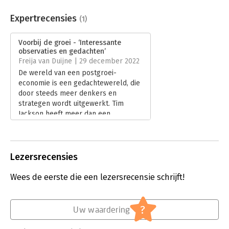
Aantal pagina's:
300
Uitgever:
Epo, Uitgeverij
Expertrecensies
(1)
Druk:
1
Verschijningsdatum:
7-4-2022
Voorbij de groei - ‘Interessante
observaties en gedachten’
Hoofdrubriek:
Economie
,
Mens en maatschappij
Freija van Duijne | 29 december 2022
De wereld van een postgroei-
economie is een gedachtewereld, die
door steeds meer denkers en
strategen wordt uitgewerkt. Tim
Jackson heeft meer dan een
decennium geleden beschreven hoe
welvaart zonder groei eruit ziet. In
‘Voorbij de groei’ onderzoekt hij wat
het betekent om binnen de grenzen
Lezersrecensies
van de planeet te leven en hoe we
het goede leven kunnen leven.
Wees de eerste die een lezersrecensie schrijft!
Lees verder
?
Uw waardering