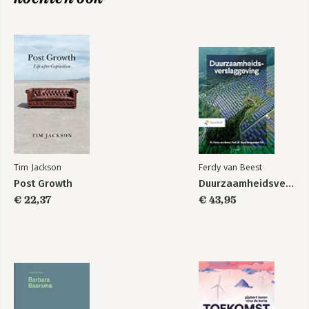
10. Dolfijnen in Venetië 195
Dankwoord 213
Noten 217
Bibliografie 235
Namenregister 251
Tim Jackson
Ferdy van Beest
Post Growth
Duurzaamheidsverslaggeving
€ 22,37
€ 43,95