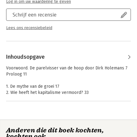
Log in om uw waardering te geven
Schrijf een recensie
Lees ons recensiebeleid
Inhoudsopgave
Voorwoord. De parelvisser van de hoop door Dirk Holemans 7
Proloog 11
1. De mythe van de groei 17
2. Wie heeft het kapitalisme vermoord? 33
3. Het begrensde en het grenzeloze 51
4. De aard van welvaart en welzijn 67
5. Over liefde en entropie 87
6. Het verhaal van de economie 105
7. De terugkeer naar werk 131
Anderen die dit boek kochten,
8. Een bladerdak van hoop 155
kochten ook
9. De kunst van de macht 173