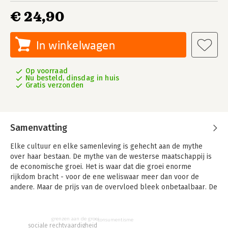
€ 24,90
In winkelwagen
Op voorraad
Nu besteld, dinsdag in huis
Gratis verzonden
Samenvatting
Elke cultuur en elke samenleving is gehecht aan de mythe
over haar bestaan. De mythe van de westerse maatschappij is
de economische groei. Het is waar dat die groei enorme
rijkdom bracht - voor de ene weliswaar meer dan voor de
andere. Maar de prijs van de overvloed bleek onbetaalbaar. De
mythe die ons ondersteunde heeft ons tot aan de rand van de
afgrond gebracht. Het kapitalisme is een doodlopend straatje.
Het leidde tot een klimaatcatastrofe, sociale ongelijkheid en
grenzen aan de groei
consumentisme
sociale rechtvaardigheid
financiële instabiliteit.