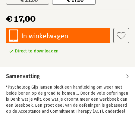
€ 21,00
€ 17,00
€ 17,00
In winkelwagen
Direct te downloaden
Samenvatting
"Psycholoog Gijs Jansen biedt een handleiding om weer met
beide benen op de grond te komen ... Door de vele oefeningen
is Denk wat je wilt, doe wat je droomt meer een werkboek dan
een leesboek. Een groot deel van de oefeningen is gebaseerd
op de Acceptance and Commitment Therapy (ACT), onderdeel
van een nieuwe wind in therapieland .. Iedereen die het gevoel
heeft dat zijn ratio hem tegenwerkt, kan baat hebben bij deze
aanpak.” – Psychologie Magazine