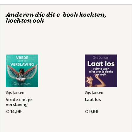
9 Verander je omgeving: verander jezelf
10 Vergiffenis, schuld en verantwoordelijkheid
Uit liefde voor
Het ACT basisboek
Anderen die dit e-book kochten,
11 Liefde: de tegenpool van angst
jezelf
kochten ook
Tot besluit
Literatuur en websites
Over de auteur
Gijs Jansen
Gijs Jansen
Vrede met je
Laat los
Vrij zijn kun je leren
Vrede met je
verslaving
verslaving
€ 14,99
€ 9,99
Bekijk alle boeken