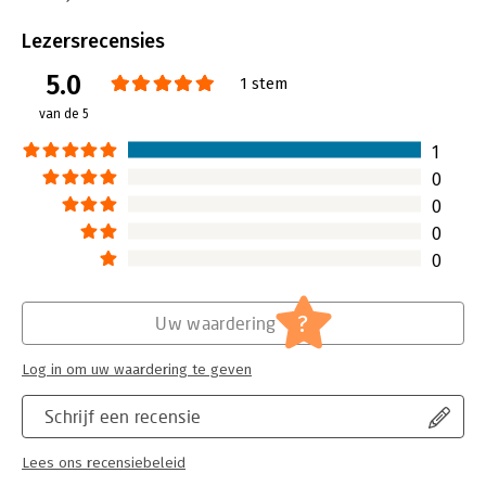
Beveiliging:
watermerk
Bestandsformaat:
epub
Lezersrecensies
Aantal pagina's:
136
5.0
Uitgever:
Uitgeverij Thema
1 stem
Druk:
13
van de 5
Verschijningsdatum:
1-11-2023
1
Hoofdrubriek:
Psychologie
0
0
0
0
?
Uw waardering
Log in om uw waardering te geven
Schrijf een recensie
Lees ons recensiebeleid