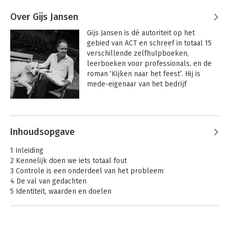
Over Gijs Jansen
Gijs Jansen is dé autoriteit op het 
gebied van ACT en schreef in totaal 15 
verschillende zelfhulpboeken, 
leerboeken voor professionals, en de 
roman ‘Kijken naar het feest’. Hij is 
mede-eigenaar van het bedrijf 
‘PsychFlex’, waarbinnen hij samen met 
Steven C. Hayes online content 
Andere boeken door Gijs Jansen
ontwikkelt op basis van ACT en Process 
Based Therapy (PBT). Daarnaast heeft 
Inhoudsopgave
hij in Nederland een vergelijkbaar 
bedrijf met trainingen en opleidingen 
1 Inleiding
(ACT Guide).
2 Kennelijk doen we iets totaal fout
3 Controle is een onderdeel van het probleem
4 De val van gedachten
5 Identiteit, waarden en doelen
6 Accepteer je gevoelens, omarm de vijand
7 De waardevolle weg inslaan
8 Het pad volgen