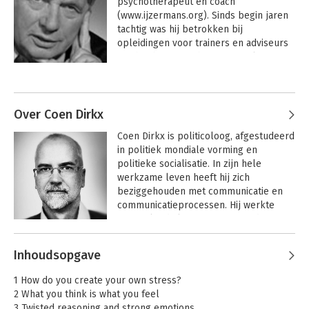
psychotherapeut en coach 
(www.ijzermans.org). Sinds begin jaren 
tachtig was hij betrokken bij 
opleidingen voor trainers en adviseurs 
van het bureau Schouten & Nelissen in 
Zaltbommel. Van 1974 tot 1994 was hij 
Andere boeken door Theo
parttime werkzaam als 
IJzermans
psychotherapeut bij de RIAGG 
Zaanstreek/Waterland. Hij was opgeleid 
Over Coen Dirkx
als gedragstherapeut en 
Coen Dirkx is politicoloog, afgestudeerd 
gezinstherapeut.

in politiek mondiale vorming en 
politieke socialisatie. In zijn hele 
 Bij het Albert Ellis-instituut in New York 
werkzame leven heeft hij zich 
werd hij opgeleid tot RET-therapeut. 
beziggehouden met communicatie en 
(Rationeel-Emotieve Therapie) Sinds 
communicatieprocessen. Hij werkte 
1990 was hij erkend supervisor voor dit 
afwisselend als communicatieadviseur 
instituut.

of communicatiemanager, o.a. bij 
Andere boeken door Coen Dirkx
Schouten & Nelissen, SBI training & 
 Hij publiceerde eerde onder meer op 
Inhoudsopgave
advies, Onafhankelijk Toneel, 
het gebied van fobieën, verlegenheid, 
zorgorganisatie Philadelphia, De 
Beren op de weg,
RET op een rijtje
sociale vaardigheidstrainingen en 
1 How do you create your own stress?
spinsels in je hoofd
Koninklijke Nederlandse Organisatie 
ongehoorzaamheid in organisaties.

2 What you think is what you feel
van Verloskundigen, Movares, 
 Samen met Jan Schouten was hij 
3 Twisted reasoning and strong emotions