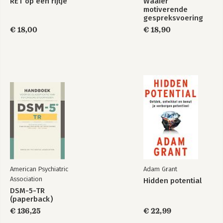
RET op een rijtje
op:

Waaier
zijn. Over de persoonlijke kanten van 
motiverende
https://www.praatfm.nl/terugluisteren/sou
leidinggeven' (IJzermans, Dijkstra, 
gespreksvoering
searching/ 
Beren op de weg,
Basisvaardigheden
Thema 2000).
€ 18,00
€ 18,90
spinsels in je hoofd
voor
en https://www.praatfm.nl/terugluisteren
leidinggevenden
poeta/.
Bekijk alle boeken
American Psychiatric
Adam Grant
Association
Hidden potential
DSM-5-TR
(paperback)
€ 136,25
€ 22,99