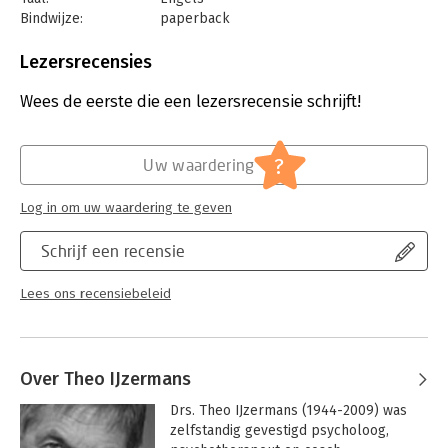
Bindwijze:
paperback
Aantal pagina's:
108
Uitgever:
Uitgeverij Thema
Lezersrecensies
Druk:
1
Verschijningsdatum:
28-11-2023
Wees de eerste die een lezersrecensie schrijft!
Hoofdrubriek:
Psychologie
?
Uw waardering
Log in om uw waardering te geven
Schrijf een recensie
Lees ons recensiebeleid
Over Theo IJzermans
Drs. Theo IJzermans (1944-2009) was 
zelfstandig gevestigd psycholoog, 