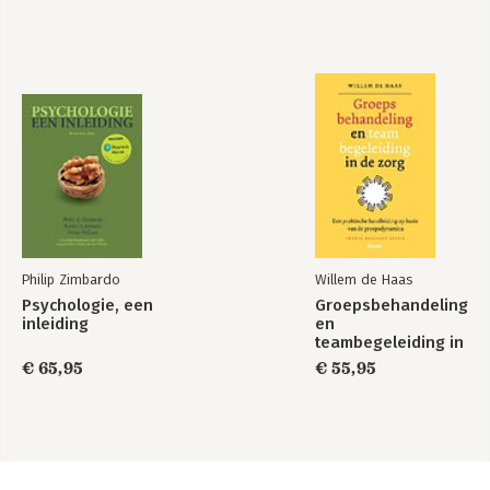
Philip Zimbardo
Willem de Haas
Psychologie, een
Groepsbehandeling
inleiding
en
teambegeleiding in
de zorg
€ 65,95
€ 55,95