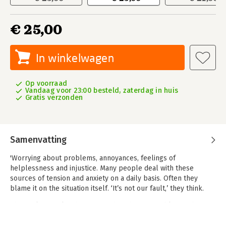
€ 25,00
In winkelwagen
Op voorraad
Vandaag voor 23:00 besteld, zaterdag in huis
Gratis verzonden
Samenvatting
'Worrying about problems, annoyances, feelings of
helplessness and injustice. Many people deal with these
sources of tension and anxiety on a daily basis. Often they
blame it on the situation itself. ‘It’s not our fault,’ they think.
That makes work exhausting rather than enjoyable. Much of
the trouble, however, we cause ourselves. Our way of thinking
and imagining ultimately determines how we feel, and how we