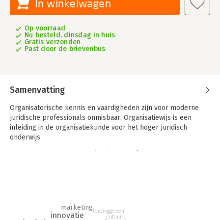
In winkelwagen
Op voorraad
Nu besteld, dinsdag in huis
Gratis verzonden
Past door de brievenbus
Samenvatting
Organisatorische kennis en vaardigheden zijn voor moderne
juridische professionals onmisbaar. Organisatiewijs is een
inleiding in de organisatiekunde voor het hoger juridisch
onderwijs.
Vanuit het perspectief van (aankomende) juridische
professionals komen de volgende onderwerpen aan bod:
- Strategie en innovatie
- Structuur en cultuur
- Marketing
- Management van mensen
marketing
leidinggeven
- Management van processen
innovatie
cultuur