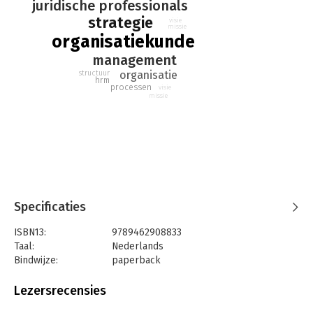
juridische professionals
- Management van middelen
strategie
visie
In deze derde druk zijn onderdelen aangescherpt en zijn
missie
organisatiekunde
voorbeelden geactualiseerd.
management
structuur
organisatie
hrm
processen
visie
missie
Specificaties
ISBN13:
9789462908833
Taal:
Nederlands
Bindwijze:
paperback
Aantal pagina's:
194
Uitgever:
Boom Juridische Uitgevers
Lezersrecensies
Druk:
3