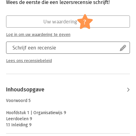
Verschijningsdatum:
23-8-2021
Wees de eerste die een lezersrecensie schrijft!
Hoofdrubriek:
Juridisch
Jongbloed:
Juridische beroepen (onderwijs,
?
Uw waardering
beroepsuitoefening
Serie:
Boom Juridische studieboeken
Log in om uw waardering te geven
Schrijf een recensie
Lees ons recensiebeleid
Inhoudsopgave
Voorwoord 5
Hoofdstuk 1 | Organisatiewijs 9
Leerdoelen 9
1.1 Inleiding 9
1.2 Wat doen juridische professionals eigenlijk? 10