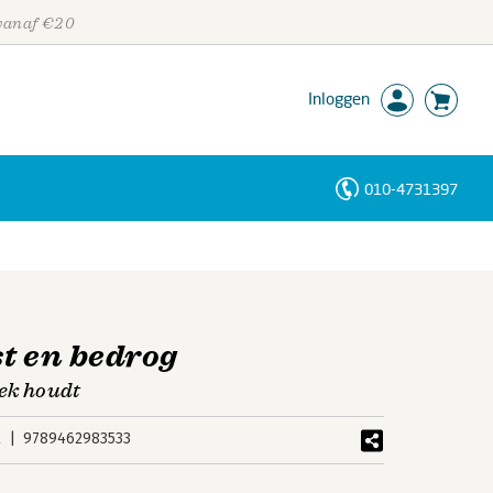
 vanaf €20
Inloggen
010-4731397
Personen
Trefwoorden
t en bedrog
gek houdt
k
9789462983533