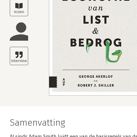
Samenvatting
Al sinds Adam Smith luidt een van de basisregels van d