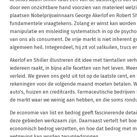
door een onzichtbare hand voorzien van materieel welzij
plaatsen Nobelprijswinnaars George Akerlof en Robert Shi
fundamentele vraagtekens. Zolang er winst kan worden 
manipulatie en misleiding systematisch in op de psyc
van ons als consument. De vrije markt is niet inherent go
algemeen heil. Integendeel, hij zit vol valkuilen, trucs e
Akerlof en Shiller illustreren dit idee met tientallen verh
iedereen raakt, in bijna alle facetten van het leven. Me
verleid. We geven ons geld uit tot op de laatste cent, e
rekeningen voor de volgende maand moeten betalen. We 
auto's, huizen en creditcards. Farmaceutische bedrijve
de markt waar we weinig aan hebben, en die soms ronduit
De economie van list en bedrog geeft fascinerende detai
deze gebieden werkzaam zijn. Daarnaast vertelt het boe
economisch bedrog verzetten, en hoe dat bedrog met m
wetgeving kan worden teruggedrongen.