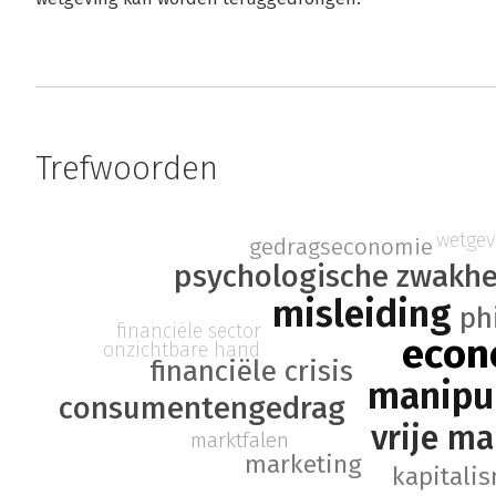
Trefwoorden
wetgev
gedragseconomie
psychologische zwakh
misleiding
ph
financiële sector
econ
onzichtbare hand
financiële crisis
manipu
consumentengedrag
vrije ma
marktfalen
marketing
kapitali