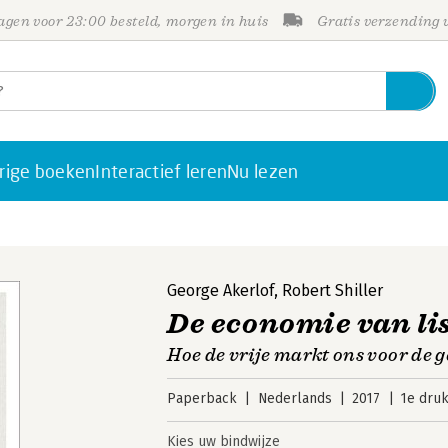
gen voor 23:00 besteld, morgen in huis
Gratis verzending
rige boeken
Interactief leren
Nu lezen
George Akerlof
,
Robert Shiller
De economie van lis
Hoe de vrije markt ons voor de 
Paperback
Nederlands
2017
1e dru
Kies uw bindwijze