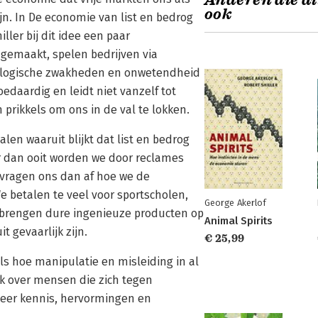
Anderen die di
ook
n. In De economie van list en bedrog
ller bij dit idee een paar
gemaakt, spelen bedrijven via
hologische zwakheden en onwetendheid
edaardig en leidt niet vanzelf tot
n prikkels om ons in de val te lokken.
alen waaruit blijkt dat list en bedrog
er dan ooit worden we door reclames
n vragen ons dan af hoe we de
betalen te veel voor sportscholen,
George Akerlof
n brengen dure ingenieuze producten op
Animal Spirits
 gevaarlijk zijn.
€ 25,99
ls hoe manipulatie en misleiding in al
k over mensen die zich tegen
eer kennis, hervormingen en