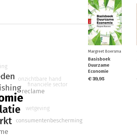
Margreet Boersma
Basisboek
Duurzame
ing
Economie
eden
onzichtbare hand
€ 39,95
financiële sector
ishing
reclame
omie
latie
wetgeving
rkt
consumentenbescherming
sme