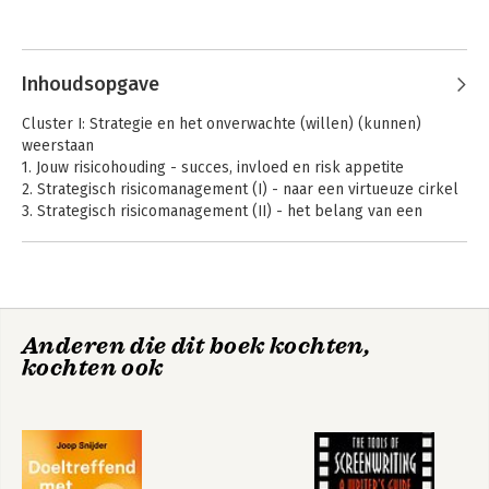
resultaatgericht risicomanagement  door de koppeling te 
leggen met de sturingsfilosofie van organisaties.

’t Hart krijgt energie van het spreken voor medewerkers en 
Inhoudsopgave
directie- en managementteams en het op interactieve wijze 
overbrengen van zijn kennis. Hij is ervan overtuigd dat 
Cluster I: Strategie en het onverwachte (willen) (kunnen)
risicomanagement organisaties helpt bij het verkrijgen van 
weerstaan
vertrouwen van hun stakeholders. Uitdaging om dit te bereiken 
1. Jouw risicohouding - succes, invloed en risk appetite
is wel dat vooroordelen (zo negatief) moeten worden 
2. Strategisch risicomanagement (I) - naar een virtueuze cirkel
weggenomen en weerstand moet worden overwonnen.
3. Strategisch risicomanagement (II) - het belang van een
risicostrategiekaart
4. Was het dan toch toeval? Kansen, bedreigingen en
'onverwachte' onzekerheid
Cluster II: Zelfreflectie met gezond verstand
Anderen die dit boek kochten,
5. Het grootste risico... ben je zelf; hoe je jezelf verleidt en
kochten ook
bedriegt
6. Risico's in groepsverband; doorgeslagen conformisme en
georganiseerde tegenspraak
7. Vertrouwen met gezond verstand
8. Een samenloop van omstandigheden - omgaan met fouten