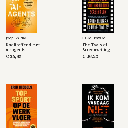
Cluster III: Het organiseren van risicomanagement
9. De risicomanager - vaardigheden, invulling en positionering
10. Risicomanagement georganiseerd
11. De high reliability organization is niet voor iedereen
weggelegd
12. De risicoregelreflex
Joop Snijder
David Howard
Cluster IV: Risico's kwantificeren
Doeltreffend met
The Tools of
13. Kwantificatia; (niet) alles is in cijfers en kansen uit te
AI-agents
Screenwriting
drukken
€ 24,95
€ 26,23
Cluster V: Besluitvorming en risicomanagement
14. Besluitvormingsrisico's (I): je gezonde verstand activeren
15. Besluitvormingsrisico's (II): afwegen met gezond verstand
Geraadpleegde en aanbevolen literatuur
Notenlijst