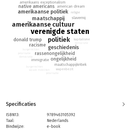
geld, macht, vertier – de Verenigde Staten mooi maar
amerikaans exceptionalism
native americans
american dream
meedogenloos maakte, en veel Amerikanen gefrustreerd liet
amerikaanse politiek
religie
over de grote onvervulde beloften. Een urgent boek in wat
maatschappij
slavernij
een sleuteljaar in de Amerikaanse politieke geschiedenis
amerikaanse cultuur
wordt.
verenigde staten
politiek
donald trump
kapitalisme
democratie
racisme
geschiedenis
burgerrechten
rassenongelijkheid
polarisatie
democratie
ongelijkheid
immigratie
maatschappijkritiek
burgerrechten
wapenbezit
sociale mobiliteit
polarisatie
Specificaties
ISBN13:
9789463105392
Taal:
Nederlands
Bindwijze:
e-book