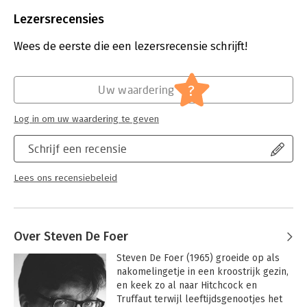
Beveiliging:
watermerk
Bestandsformaat:
epub
Lezersrecensies
Aantal pagina's:
328
Uitgever:
Uitgeverij Polis
Wees de eerste die een lezersrecensie schrijft!
Druk:
1
Verschijningsdatum:
28-5-2020
?
Uw waardering
Hoofdrubriek:
Mens en maatschappij
Log in om uw waardering te geven
Schrijf een recensie
Lees ons recensiebeleid
Over Steven De Foer
Steven De Foer (1965) groeide op als 
nakomelingetje in een kroostrijk gezin, 
en keek zo al naar Hitchcock en 
Truffaut terwijl leeftijdsgenootjes het 