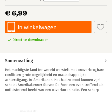
€ 6,99
In winkelwagen
Direct te downloaden
Samenvatting
Het machtigste land ter wereld worstelt met onoverbrugbare
conflicten, grote ongelijkheid en maatschappelijke
achteruitgang. In 'Amerikanen. Het had zo mooi kunnen zijn'
schetst Amerikakenner Steven De Foer een even treffend als
ontluisterend beeld van een uitverkoren natie. Een scherp
zicht op de Amerikaanse malaise is noodzakelijk om onze eigen
toekomst te vrijwaren.
De Foer beschrijft concreet hoe pure gulzigheid – naar eten,
sociale mobiliteit