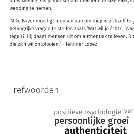
ontwikkeling. Als je hier serieus mee aan de slag gaat, s
wending te nemen.
'Mike Bayer moedigt mensen aan om diep in zichzelf te
belangrijke vragen te stellen zoals ‘Wat wil je écht?’, ‘Wa
tegen?’ Hij daagt mensen uit om authentiek te leven. Di
die zich wil ontplooien.' – Jennifer Lopez
Trefwoorden
ve
positieve psychologie
persoonlijke groei
authenticiteit