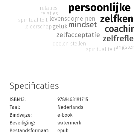
persoonlijke
relaties
relaties
zelfken
levensdomeinen
spiritualiteit
mindset
geluk
leiderschap
coachi
zelfacceptatie
zelfrefle
doelen stellen
angste
spiritualiteit
Specificaties
ISBN13:
9789463191715
Taal:
Nederlands
Bindwijze:
e-book
Beveiliging:
watermerk
Bestandsformaat:
epub