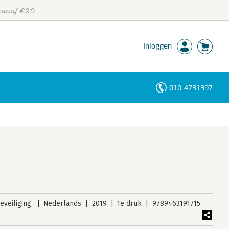
 vanaf €20
Inloggen
010-4731397
Personen
Trefwoorden
veiliging
Nederlands
2019
1e druk
9789463191715