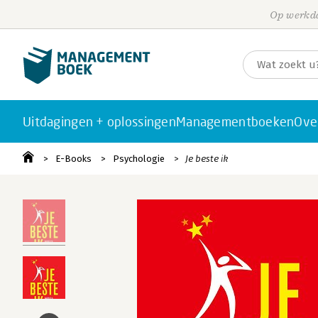
Op werkda
Uitdagingen + oplossingen
Managementboeken
Ove
E-Books
Psychologie
Je beste ik