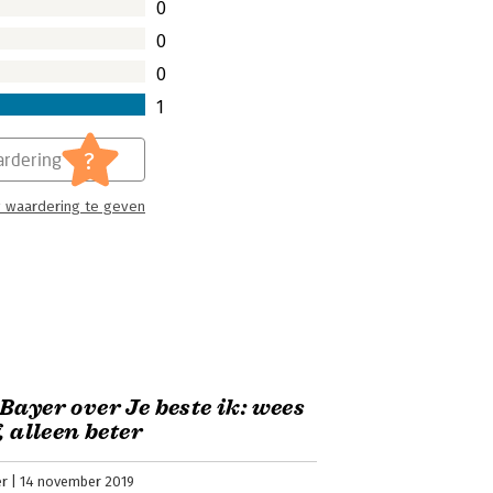
0
0
0
1
?
rdering
 waardering te geven
Bayer over Je beste ik: wees
, alleen beter
er
14 november 2019