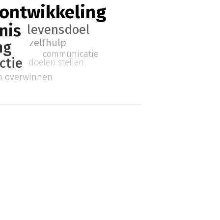
 ontwikkeling
nis
levensdoel
zelfhulp
ng
communicatie
ctie
doelen stellen
n overwinnen