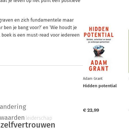
taat je leven op het punt een positieve
 graven en zich fundamentele maar
ar ben je bang voor?’ en ‘Wie houdt je
t boek is een must-read voor iedereen
Adam Grant
Hidden potential
randering
€ 22,99
waarden
leiderschap
zelfvertrouwen