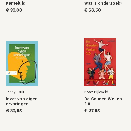
Kanteltijd
Wat is onderzoek?
Noodzakelijke ondersteuning van organisaties
€ 30,00
€ 56,50
Deel 6:
Leiderschap
Geblokkeerd door je passie
Creatiekracht
Macht
Routine versus innovatie
Politieke leiders
Afstand houden en empathie tonen
Van debat naar dialoog
Powerswitch en competenties
Deel 7:
Afsluiting
Lenny Kruit
Boaz Bijleveld
Bronnen
Inzet van eigen
De Gouden Weken
Noten
ervaringen
2.0
Literatuurlijst
€ 30,95
€ 27,95
Personenregister
Over de auteur