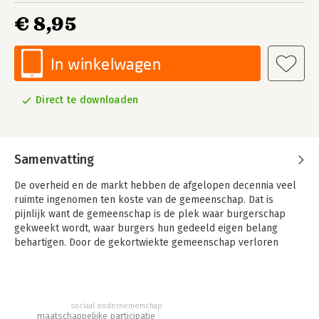
€ 8,95
In winkelwagen
Direct te downloaden
Samenvatting
De overheid en de markt hebben de afgelopen decennia veel
ruimte ingenomen ten koste van de gemeenschap. Dat is
pijnlijk want de gemeenschap is de plek waar burgerschap
gekweekt wordt, waar burgers hun gedeeld eigen belang
behartigen. Door de gekortwiekte gemeenschap verloren
burgers het vertrouwen in de overheid en de markt. Verwezing
en populisme zijn het gevolg.
Het kán anders! Burgers kunnen het heft in handen nemen en
sociaal ondernemerschap
met elkaar de gemeenschap vitaal maken. In 'Powerswitch'
maatschappelijke participatie