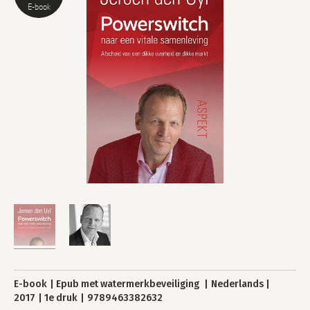
E-book
E-book
Epub met watermerkbeveiliging
Nederlands
2017
1e druk
9789463382632