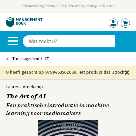
Op werkdagen voor 23:00 besteld, morgen in huis
IT-management / ICT
U heeft gezocht op 9789463562669. Het product dat u zocht
is niet meer in die editie leverbaar en is vervangen door de
Laurens Vreekamp
The Art of AI
onderstaande editie.
Een praktische introductie in machine
learning voor mediamakers