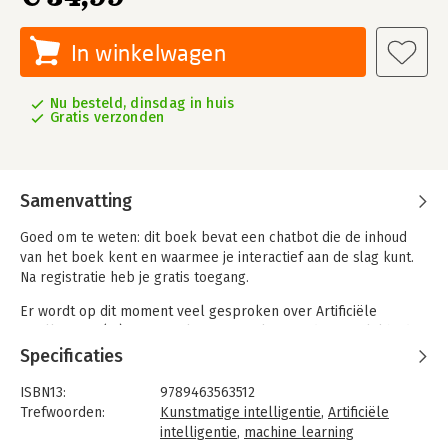
In winkelwagen
Nu besteld, dinsdag in huis
Gratis verzonden
Samenvatting
Goed om te weten: dit boek bevat een chatbot die de inhoud
van het boek kent en waarmee je interactief aan de slag kunt.
Na registratie heb je gratis toegang.
Er wordt op dit moment veel gesproken over Artificiële
Intelligentie (AI). Dat is ook niet zo gek, want de mogelijkheden
met AI en machine learning zijn eindeloos, ook voor creatief
Specificaties
werk. Je kunt videobeelden zoeken en monteren alsof je een
tekst wijzigt in Word, illustraties genereren, alternatieve
ISBN13:
9789463563512
krantenkoppen bedenken of automatisch transcripties maken
Trefwoorden:
Kunstmatige intelligentie
,
Artificiële
van tientallen geluidsopnames tegelijk. AI biedt een wereld
intelligentie
,
machine learning