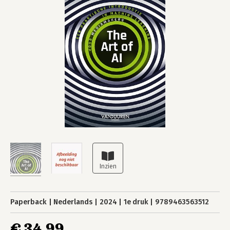
Paperback
Nederlands
2024
1e druk
9789463563512
€ 34,99