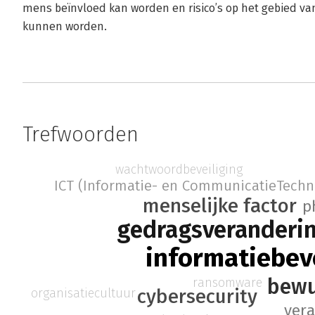
mens beïnvloed kan worden en risico’s op het gebied va
kunnen worden.
Trefwoorden
wachtwoordbeveiliging
ICT (Informatie- en CommunicatieTechn
menselijke factor
p
gedragsveranderi
informatiebev
bewu
ransomware
cybersecurity
organisatiecultuur
ver