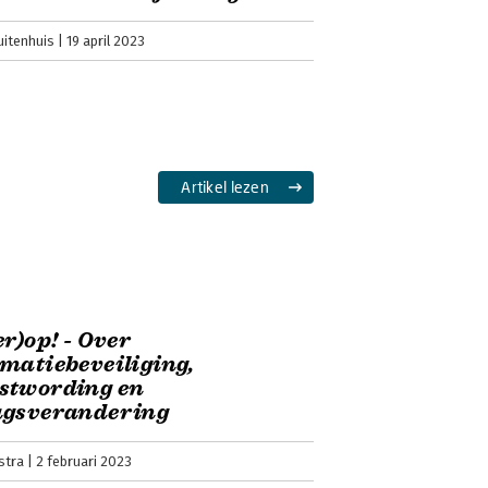
uitenhuis
19 april 2023
Artikel lezen
er)op! - Over
matiebeveiliging,
stwording en
agsverandering
stra
2 februari 2023