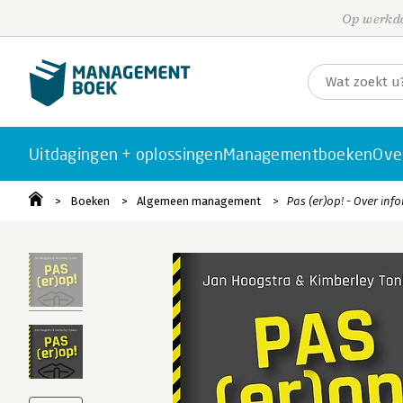
Op werkda
Uitdagingen + oplossingen
Managementboeken
Ove
Boeken
Algemeen management
Pas (er)op! - Over in