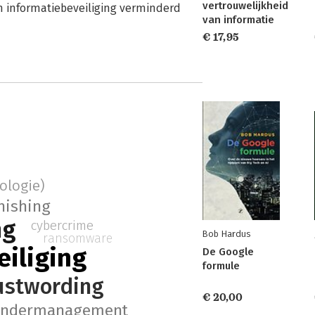
vertrouwelijkheid
n informatiebeveiliging verminderd
van informatie
€ 17,95
ologie)
hishing
ng
cybercrime
Bob Hardus
ransomware
eiliging
De Google
formule
stwording
€ 20,00
andermanagement