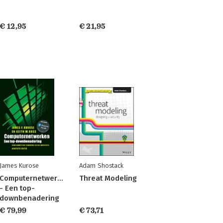
€ 12,95
€ 21,95
James Kurose
Adam Shostack
Computernetwerken
Threat Modeling
- Een top-
downbenadering
€ 79,99
€ 73,71