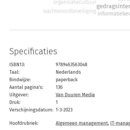
organisatiecultuur
gedragsinte
wachtwoordbeveiliging
informatiebev
Specificaties
ISBN13:
9789463563048
Taal:
Nederlands
Bindwijze:
paperback
Aantal pagina's:
136
Uitgever:
Van Duuren Media
Druk:
1
Verschijningsdatum:
1-3-2023
Hoofdrubriek:
Algemeen management
,
IT-manag