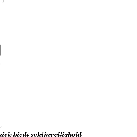
n
w
iek biedt schijnveiligheid