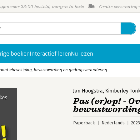
gen voor 23:00 besteld, morgen in huis
Gratis verzending
rige boeken
Interactief leren
Nu lezen
formatiebeveiliging, bewustwording en gedragsverandering
Jan Hoogstra
,
Kimberley Ton
Pas (er)op! - 
bewustwording
Paperback
Nederlands
202