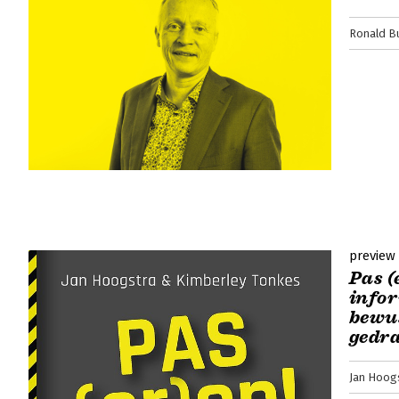
Ronald B
preview
Pas (
infor
bewu
gedr
Jan Hoog