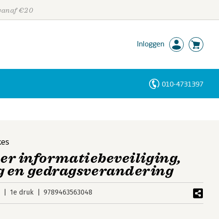
 vanaf €20
Inloggen
010-4731397
Personen
Trefwoorden
kes
Over informatiebeveiliging,
 en gedragsverandering
3
1e druk
9789463563048