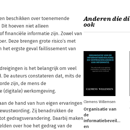
Anderen die di
ensen beschikken over toenemende
ook
 Dit hoeven niet alleen
 financiële informatie zijn. Zowel van
oer. Deze brengen grote risico’s met
in het ergste geval faillissement van
eigingen is het belangrijk om veel
. De auteurs constateren dat, mits de
 orde zijn, de mens de
e (digitale) werkomgeving.
Clemens Willemsen
 aan de hand van hun eigen ervaringen
Organisatie van
bewustwording. Zij benadrukken de
de
ot gedragsverandering. Daarbij maken
informatiebeveiliging
eelden over hoe het gedrag van de
en