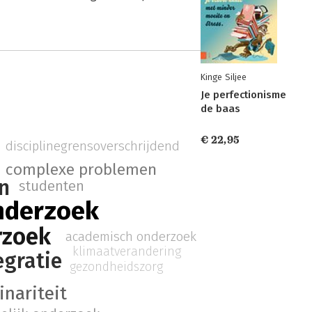
Kinge Siljee
Je perfectionisme
de baas
€ 22,95
disciplinegrensoverschrijdend
complexe problemen
n
studenten
onderzoek
rzoek
academisch onderzoek
klimaatverandering
egratie
gezondheidszorg
inariteit