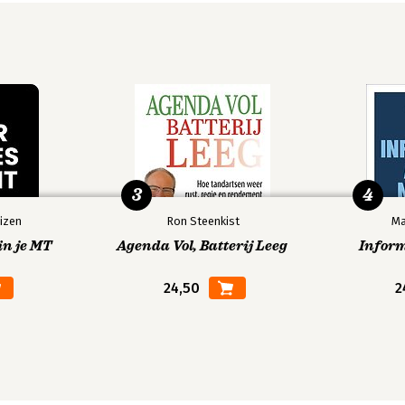
3
4
izen
Ron Steenkist
Ma
in je MT
Agenda Vol, Batterij Leeg
Infor
24,50
2