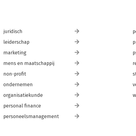
juridisch
p
leiderschap
p
marketing
p
mens en maatschappij
r
non-profit
s
ondernemen
v
organisatiekunde
w
personal finance
personeelsmanagement