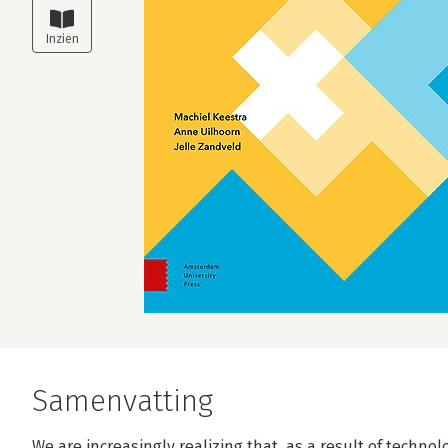
Samenvatting
We are increasingly realizing that, as a result of techn