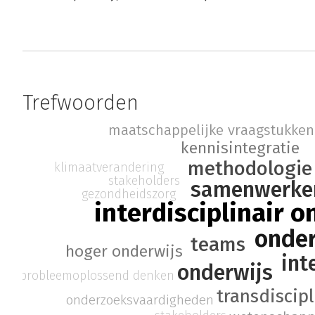
Trefwoorden
maatschappelijke vraagstukken
kennisintegratie
methodologie
klimaatverandering
stakeholders
samenwerke
gezondheidszorg
interdisciplinair 
onde
teams
hoger onderwijs
int
onderwijs
probleemoplossend denken
transdiscipl
onderzoeksvaardigheden