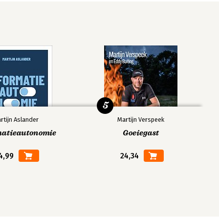
5
rtijn Aslander
Martijn Verspeek
matieautonomie
Goeiegast
4,99
24,34