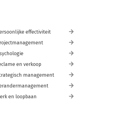
ersoonlijke effectiviteit
rojectmanagement
sychologie
eclame en verkoop
trategisch management
erandermanagement
erk en loopbaan