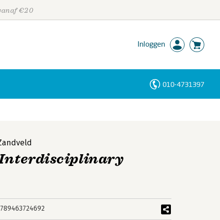
 vanaf €20
Inloggen
010-4731397
Personen
Trefwoorden
 Zandveld
 Interdisciplinary
789463724692