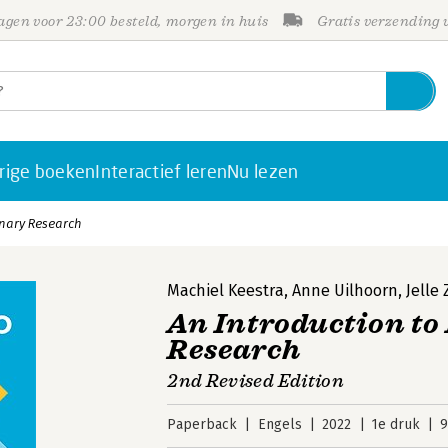
gen voor 23:00 besteld, morgen in huis
Gratis verzending
rige boeken
Interactief leren
Nu lezen
inary Research
Machiel Keestra
,
Anne Uilhoorn
,
Jelle
An Introduction to
Research
2nd Revised Edition
Paperback
Engels
2022
1e druk
9