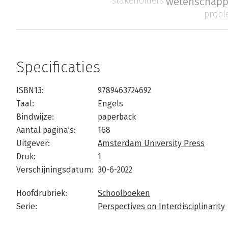
stakeholders
wetenschapp
probl
Specificaties
ISBN13:
9789463724692
Taal:
Engels
Bindwijze:
paperback
Aantal pagina's:
168
Uitgever:
Amsterdam University Press
Druk:
1
Verschijningsdatum:
30-6-2022
Hoofdrubriek:
Schoolboeken
Serie:
Perspectives on Interdisciplinarity