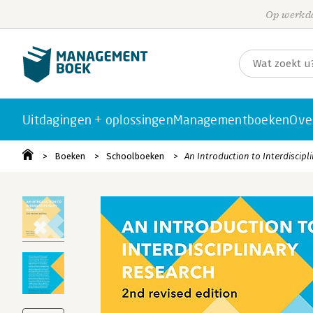
Op werkda
Uitdagingen + oplossingen
Managementboeken
Ove
Boeken
Schoolboeken
An Introduction to Interdiscipl