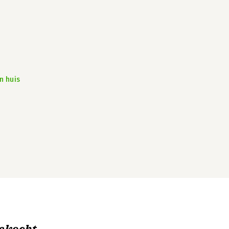
n huis
ekocht