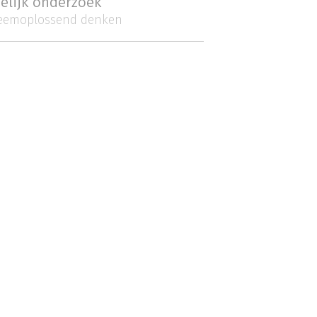
elijk onderzoek
eemoplossend denken