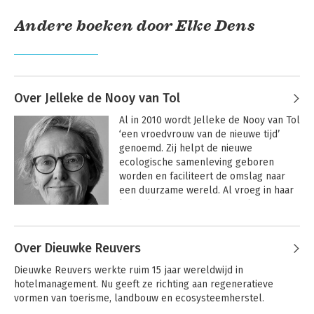
Andere boeken door Elke Dens
Over Jelleke de Nooy van Tol
Al in 2010 wordt Jelleke de Nooy van Tol 
‘een vroedvrouw van de nieuwe tijd’ 
genoemd. Zij helpt de nieuwe 
ecologische samenleving geboren 
worden en faciliteert de omslag naar 
een duurzame wereld. Al vroeg in haar 
Toerisme is dood,
leven leerde ze over de werking van 
leve de reiziger
complexe systemen en de basis voor 
Andere boeken door Jelleke de Nooy
het begrijpen van de samenhang van 
van Tol
Over Dieuwke Reuvers
bodem, water, natuur, planten, dieren 
en mensen. Eerder schreef ze 
Heel de 
Dieuwke Reuvers werkte ruim 15 jaar wereldwijd in 
wereld
 (2013), 
Niet normaal
 (2018) en 
Bekijk alle boeken
hotelmanagement. Nu geeft ze richting aan regeneratieve 
Toerisme is dood, leve de reiziger
vormen van toerisme, landbouw en ecosysteemherstel.
(2022).