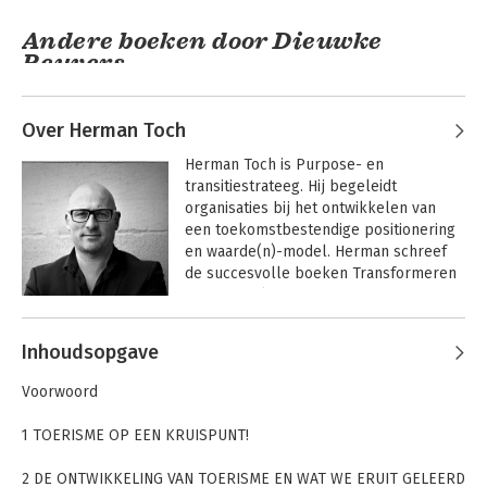
Andere boeken door Dieuwke
Reuvers
Over Herman Toch
Herman Toch is Purpose- en 
Voorlevers van de
Toerisme is dood,
transitiestrateeg. Hij begeleidt 
nieuwe
leve de reiziger
organisaties bij het ontwikkelen van 
samenleving
een toekomstbestendige positionering 
en waarde(n)-model. Herman schreef 
de succesvolle boeken Transformeren 
om te overleven, Happy Profit en The 
Bekijk alle boeken
Positive Sum Game.
Andere boeken door Herman Toch
Toerisme is dood,
Inhoudsopgave
leve de reiziger
Voorwoord
1 TOERISME OP EEN KRUISPUNT!
Bekijk alle boeken
2 DE ONTWIKKELING VAN TOERISME EN WAT WE ERUIT GELEERD