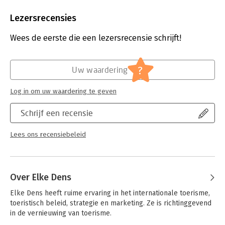
Aantal pagina's:
240
Uitgever:
Pelckmans
Lezersrecensies
Druk:
1
Verschijningsdatum:
17-6-2022
Wees de eerste die een lezersrecensie schrijft!
Hoofdrubriek:
Mens en maatschappij
?
Uw waardering
Log in om uw waardering te geven
Schrijf een recensie
Lees ons recensiebeleid
Over Elke Dens
Elke Dens heeft ruime ervaring in het internationale toerisme, 
toeristisch beleid, strategie en marketing. Ze is richtinggevend 
in de vernieuwing van toerisme.