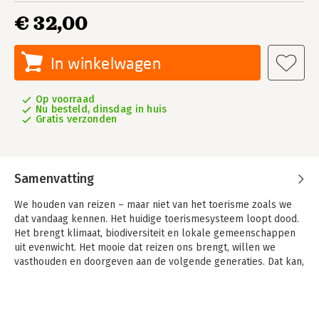
€ 32,00
In winkelwagen
Op voorraad
Nu besteld, dinsdag in huis
Gratis verzonden
Samenvatting
We houden van reizen – maar niet van het toerisme zoals we
dat vandaag kennen. Het huidige toerismesysteem loopt dood.
Het brengt klimaat, biodiversiteit en lokale gemeenschappen
uit evenwicht. Het mooie dat reizen ons brengt, willen we
vasthouden en doorgeven aan de volgende generaties. Dat kan,
maar niet zonder diepgaande verandering.
Hoe we morgen reizen moet fundamenteel anders. En dat is
goed. Het zorgt ervoor dat de reiziger niet alleen fijne