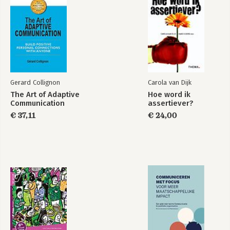
-De -/- levenspositie. Het verhaal van Peter
-Levensposities en coachen
3. De zes persoonlijkheidstypen
-Persoonlijkheidsstructuur: een huis met zes verdiepingen
-De zes persoonlijkheidstypen van Taibi Kahler
4. Contact maken met anderen – praat met hun Basis
5. De bron van motivatie – de Fase
-Tegenstrijdige behoeften: Intern conflict tussen Basis en Fase
Gerard Collignon
Carola van Dijk
-Hoe vaak komt Faseverandering voor?
The Art of Adaptive
Hoe word ik
6. De verdieping boven de huidige Fase
Communication
assertiever?
-Het belang van het eerste secundaire kenmerk
€ 37,11
€ 24,00
-Het verhaal van Robin en zijn persoonlijkheidshuis nader
bekeken
7. Psychologische kernthema’s, authentieke gevoelens en
Faseverandering
-Psychologische kernthema’s – de problemen die met de
Fasen samenhangen
8. Waarom we van Fase veranderen
-Ontwikkelingsstadia in de kindertijd en de relatie met fasering
-Ontwikkelingsstadia
-Toepassing bij het coachen
9. Secundaire eigenschappen