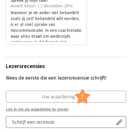
Spreek jij mijn taal?
voor iedereen die met kinderen leeft en werkt.
Annett Keizer | 2 december 2014
Hoofdrubriek:
Communicatie en media
Wanneer je de ander niet behandelt
zoals jij zelf behandeld wilt worden,
is er al snel sprake van
miscommunicatie. In een coachrelatie,
waar alles draait om wederzijds
vertrouwen, is dat funest. Het
Process Communication Model
belooft een direct toepasbare
methode en taal om de communicatie
Lezersrecensies
met cliënten optimaal af te stemmen.
Een methode die is gebaseerd op
Wees de eerste die een lezersrecensie schrijft!
Transactionele Analyse waarbij
iemands levensposities als ‘Ik ben
(niet) ok, jij bent (niet) ok centraal
staan.
?
Uw waardering
Lees verder
Log in om uw waardering te geven
Schrijf een recensie