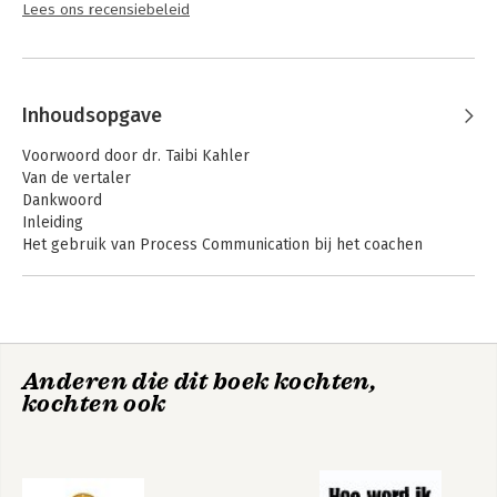
Lees ons recensiebeleid
Inhoudsopgave
Voorwoord door dr. Taibi Kahler
Van de vertaler
Dankwoord
Inleiding
Het gebruik van Process Communication bij het coachen
Helpen of redden?
DEEL I - PROCESS COMMUNICATION
1. Het Process Communication Model
-Taibi Kahler
Anderen die dit boek kochten,
-Hoofdkenmerken van PCM
kochten ook
-Een model voor zelfkennis, zelfbewustheid en zelfbeheersing
-Wat je uit het model kunt afleiden en wat niet
-Wat het model doet en wat het niet doet
2. Levensposities en communicatie
-Levensposities, communicatie en miscommunicatie