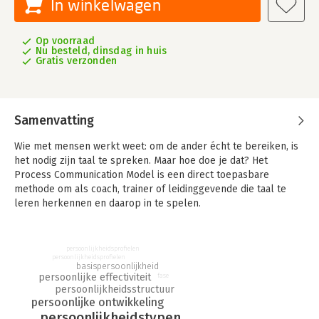
In winkelwagen
Op voorraad
Nu besteld, dinsdag in huis
Gratis verzonden
Samenvatting
Wie met mensen werkt weet: om de ander écht te bereiken, is
het nodig zijn taal te spreken. Maar hoe doe je dat? Het
Process Communication Model is een direct toepasbare
methode om als coach, trainer of leidinggevende die taal te
leren herkennen en daarop in te spelen.
PCM gaat uit van zes persoonlijkheidstypen, die iedereen in
bepaalde mate in zich heeft. Op basis daarvan reageert u naar
persoonlijkheidsprofielen
de buitenwereld, volgens verrassend voorspelbare patronen.
persoonlijkheidsprofielen
basispersoonlijkheid
Zowel in positief als in negatief gedrag. Wie die patronen
persoonlijke effectiviteit
fase
eenmaal herkent, zowel bij zichzelf als de ander, kan die
persoonlijkheidsstructuur
kennis effectief toepassen in elke situatie. Met name in de
persoonlijke ontwikkeling
coachingspraktijk of op de werkvloer biedt PCM handvatten
persoonlijkheidstypen