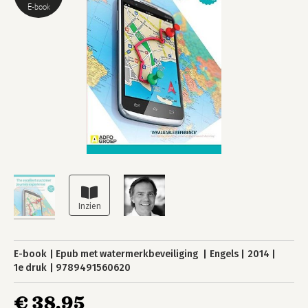
E-book
E-book
Epub met watermerkbeveiliging
Engels
2014
1e druk
9789491560620
€ 38,95