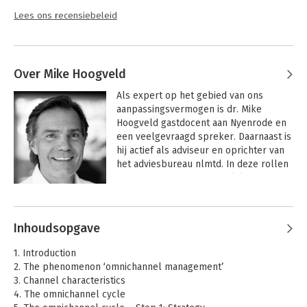
Lees ons recensiebeleid
Over Mike Hoogveld
Als expert op het gebied van ons 
aanpassingsvermogen is dr. Mike 
Hoogveld gastdocent aan Nyenrode en 
een veelgevraagd spreker. Daarnaast is 
hij actief als adviseur en oprichter van 
het adviesbureau nlmtd. In deze rollen 
focust hij zich op het snijvlak van 
verandering, innovatie en 
Andere boeken door Mike Hoogveld
toekomstbestendig organiseren. Op 
energieke wijze weet hij hierbij 
Inhoudsopgave
wetenschappelijke theorie te vertalen 
naar concreet bruikbare aanpakken 
1. Introduction
voor de dagelijkse praktijk.

2. The phenomenon ‘omnichannel management’
3. Channel characteristics
Ook is hij auteur van diverse 
4. The omnichannel cycle
bestsellers. Zijn recente boeken (Agile 