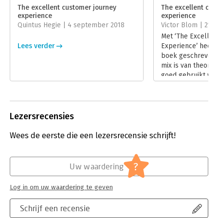
Uitgever:
Boom
The excellent customer journey
The excellent cus
Druk:
1
experience
experience
Verschijningsdatum:
12-7-2017
Quintus Hegie | 4 september 2018
Victor Blom | 21 m
Met ‘The Excellen
Hoofdrubriek:
Marketing
Lees verder
Experience’ heeft
boek geschreven d
mix is van theorie
goed gebruikt wo
naslagwerk, want 
informatie over 
doelgroepen, en 
wordt zeer gestru
Lezersrecensies
aangeboden.
Lees verder
Wees de eerste die een lezersrecensie schrijft!
?
Uw waardering
Log in om uw waardering te geven
Schrijf een recensie