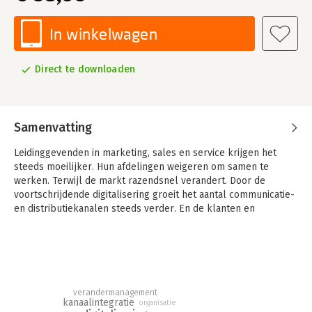
In winkelwagen
Direct te downloaden
Samenvatting
Leidinggevenden in marketing, sales en service krijgen het
steeds moeilijker. Hun afdelingen weigeren om samen te
werken. Terwijl de markt razendsnel verandert. Door de
voortschrijdende digitalisering groeit het aantal communicatie-
en distributiekanalen steeds verder. En de klanten en
prospects gebruiken steeds meer van die kanalen dwars door
elkaar heen in hun oriëntatie, koop en gebruiksprocessen.
Bovendien treden er onverwachte concurrenten toe die het
'kanalenspel' beter beheersen.
De enige oplossing is het implementeren van een
verandermanagement
geïntegreerde multichannel aanpak waarbij de strategie,
kanaalintegratie
organisatie