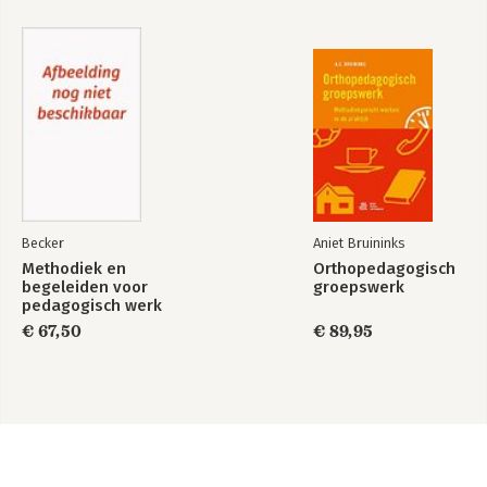
Becker
Aniet Bruininks
Methodiek en
Orthopedagogisch
begeleiden voor
groepswerk
pedagogisch werk
(combi)
€ 67,50
€ 89,95