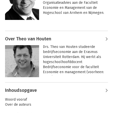
Organisatieadvies aan de Faculteit 
Economie en Management van de 
Hogeschool van Arnhem en Nijmegen. 
Hij studeerde HBO Bedrijfseconomie en 
behaalde in de avonduren zijn Master 
Andere boeken door Joost Bakker
Bedrijfswetenschappen aan de 
Radboud Universiteit. Hij werkte als 
controller in de zorgsector en als 
Over Theo van Houten
organisatieadviseur bij Twynstra Gudde. 
Drs. Theo van Houten studeerde 
Zijn ambitie is de zachte kant van cijfers 
bedrijfseconomie aan de Erasmus 
nader te onderzoeken.
Universiteit Rotterdam. Hij werkt als 
hogeschoolhoofddocent 
Bedrijfseconomie voor de faculteit 
Economie en management (voorheen: 
HEAO) van de Hogeschool van Arnhem 
en Nijmegen. Het merendeel van zijn 
Andere boeken door Theo van
onderwijsactiviteiten verricht hij voor de 
Inhoudsopgave
Houten
opleidingen bedrijfseconomie en 
Aan de slag met
duurzame
accountancy, waarvoor hij colleges 
Woord vooraf
bedrijfseconomie
management accounting geeft, 
Over de auteurs
onderwijs ontwikkelt en 
afstudeeropdrachten begeleidt. Ook 