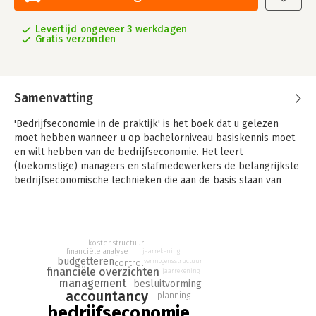
Levertijd ongeveer 3 werkdagen
Gratis verzonden
Samenvatting
'Bedrijfseconomie in de praktijk' is het boek dat u gelezen
moet hebben wanneer u op bachelorniveau basiskennis moet
en wilt hebben van de bedrijfseconomie. Het leert
(toekomstige) managers en stafmedewerkers de belangrijkste
bedrijfseconomische technieken die aan de basis staan van
weloverwogen beslissingen in het belang van het bedrijf.
In tien hoofdstukken komen alle financiële aspecten aan bod
waar u in de praktijk mee te maken krijgt. U krijgt inzicht in de
kostenstructuur
werking van financiële overzichten, u leert hoe u de financiële
financiële analyse
jaarrekening
gezondheid van een organisatie vaststelt en u oefent in het
budgetteren
vermogensstructuur
control
financiële overzichten
jaarrekening
bepalen van de meest geschikte budgetteringsmethode en
management
besluitvorming
kostenstructuur.
accountancy
planning
bedrijfseconomie
Ook bespreken de auteurs bedrijfseconomische onderwerpen