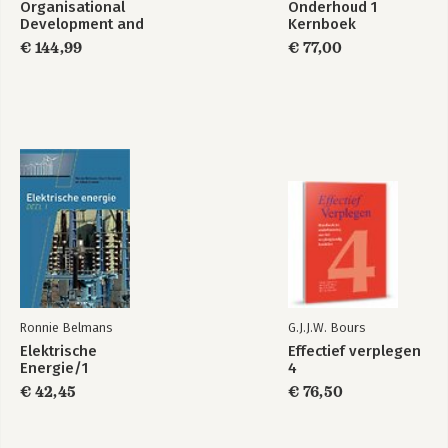
Organisational
Onderhoud 1
Development and
Kernboek
Change
€ 144,99
€ 77,00
Ronnie Belmans
G.J.J.W. Bours
Elektrische
Effectief verplegen
Energie/1
4
€ 42,45
€ 76,50