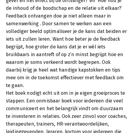
gever en het effect bij de ontvanger?’ en ‘Hoe hou je
de inhoud of de boodschap en de relatie uit elkaar?’
Feedback ontvangen doe je niet alleen maar in
samenwerking . Door samen te werken aan een
vollediger beeld optimaliseer je de kans dat beiden er
iets uit zullen leren. Want hoe beter je de feedback
begrijpt, hoe groter de kans dat je er wél iets
bruikbaars in aantreft of op z’n minst begrijpt hoe en
waarom je soms verkeerd wordt begrepen. Ook
daarbij krijg je heel wat handige kapstokken en tips
mee om in de toekomst effectiever met feedback om
te gaan.
Het boek nodigt echt uit om in je eigen groeiproces te
stappen. Een onmisbaar boek voor iedereen die veel
communiceert en het belangrijk vindt om duurzaam
te investeren in relaties. Ook zeer zinvol voor coaches,
therapeuten, trainers, HR-verantwoordelijken,
leidinggevenden, leraren, kortom voor iedereen die