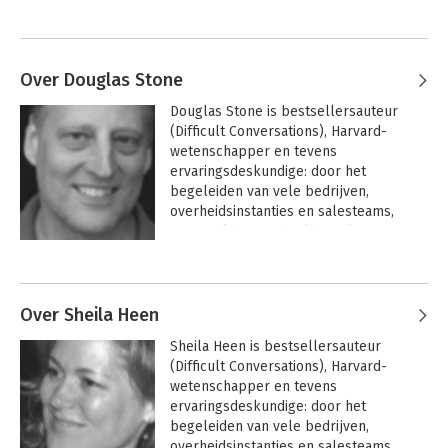
Over Douglas Stone
Douglas Stone is bestsellersauteur 
(Difficult Conversations), Harvard-
wetenschapper en tevens 
ervaringsdeskundige: door het 
begeleiden van vele bedrijven, 
overheidsinstanties en salesteams, 
maar ook bijvoorbeeld families, 
wetenschappers en chirurgen, heeft 
Andere boeken door Douglas Stone
Stone alle theorie in de praktijk kunnen 
brengen en testen. Op heldere wijze, 
met veel humor en empathie, geeft hij 
Over Sheila Heen
de nieuwste inzichten uit de 
Sheila Heen is bestsellersauteur 
hersenwetenschap en psychologie, 
(Difficult Conversations), Harvard-
gecombineerd met praktisch, duidelijk 
wetenschapper en tevens 
advies.
ervaringsdeskundige: door het 
begeleiden van vele bedrijven, 
overheidsinstanties en salesteams, 