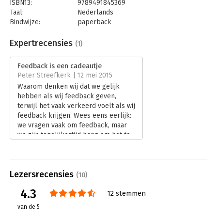
ISBN13:
9789491845369
Taal:
Nederlands
Bindwijze:
paperback
Aantal pagina's:
430
Uitgever:
Maven Publishing
Expertrecensies
(1)
Druk:
1
Verschijningsdatum:
14-3-2019
Feedback is een cadeautje
Peter Streefkerk | 12 mei 2015
Hoofdrubriek:
Psychologie
Waarom denken wij dat we gelijk
hebben als wij feedback geven,
terwijl het vaak verkeerd voelt als wij
feedback krijgen. Wees eens eerlijk:
we vragen vaak om feedback, maar
we zijn tegelijkertijd bang om het te
ontvangen. Terwijl het zoveel
voordelen heeft als je er op de
goede manier mee omgaat. Feedback
Lezersrecensies
ontvangen, een bijzonder fenomeen
(10)
dat nu voor het eerst in 430 pagina’s
4.3
12 stemmen
van alle kanten wordt belicht door de
auteurs Douglas Stone en Sheila
van de 5
Heen in hun boek ‘Feedback is een