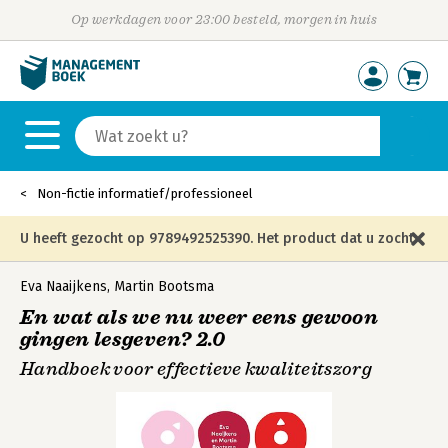
Op werkdagen voor 23:00 besteld, morgen in huis
Non-fictie informatief/professioneel
U heeft gezocht op 9789492525390. Het product dat u zocht
is niet meer in die editie leverbaar en is vervangen door de
Eva Naaijkens
,
Martin Bootsma
En wat als we nu weer eens gewoon
onderstaande editie.
gingen lesgeven? 2.0
Handboek voor effectieve kwaliteitszorg