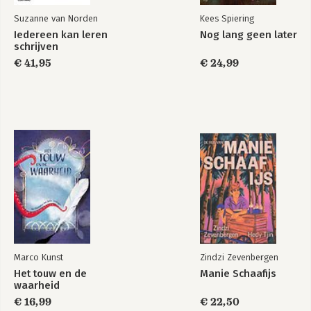
Suzanne van Norden
Kees Spiering
Iedereen kan leren
Nog lang geen later
schrijven
€ 41,95
€ 24,99
De school als
werkplaats
Bekijk alle boeken
Marco Kunst
Zindzi Zevenbergen
Het touw en de
Manie Schaafijs
waarheid
€ 16,99
€ 22,50