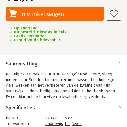
In winkelwagen
Op voorraad
Nu besteld, dinsdag in huis
Gratis verzonden
Past door de brievenbus
Samenvatting
De Enigma-aanpak, die in 2018 werd geïntroduceerd, sloeg
meteen aan. Scholen kunnen hiermee, passend bij hun eigen
visie, werken aan het verbeteren van de kwaliteit van hun
onderwijs. In de volledig herziene editie van het boek tonen
Eva en Martin hoe hun visie op kwaliteitszorg verder is
ontwikkeld.
Specificaties
In deze vernieuwde editie benadrukken de auteurs nog meer
dat het verbeteren van onderwijskwaliteit begint bij het
ISBN13:
9789493336315
versterken van het collectief vakmanschap: de samenwerking
Trefwoorden:
onderwijs
,
lesgeven