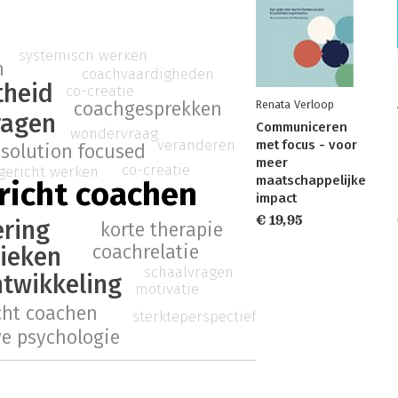
systemisch werken
n
coachvaardigheden
theid
co-creatie
Renata Verloop
coachgesprekken
ragen
Communiceren
wondervraag
veranderen
met focus - voor
solution focused
meer
co-creatie
gericht werken
maatschappelijke
richt coachen
impact
€ 19,95
ering
korte therapie
coachrelatie
ieken
schaalvragen
ntwikkeling
motivatie
cht coachen
sterkteperspectief
ve psychologie