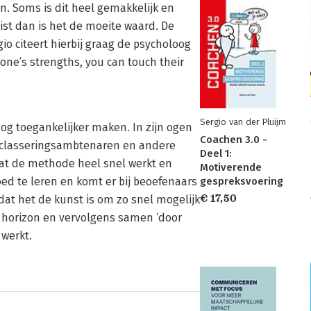
n. Soms is dit heel gemakkelijk en
ist dan is het de moeite waard. De
io citeert hierbij graag de psycholoog
one’s strengths, you can touch their
Sergio van der Pluijm
og toegankelijker maken. In zijn ogen
Coachen 3.0 -
eclasseringsambtenaren en andere
Deel 1:
dat de methode heel snel werkt en
Motiverende
oed te leren en komt er bij beoefenaars
gespreksvoering
€ 17,50
j dat het de kunst is om zo snel mogelijk
de horizon en vervolgens samen ‘door
 werkt.