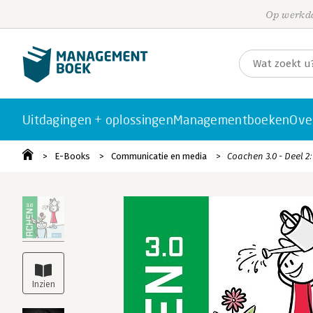
Op werkda
Uitdagingen + oplossingen
Managementboeken
Ove
E-Books
Communicatie en media
Coachen 3.0 - Deel 2