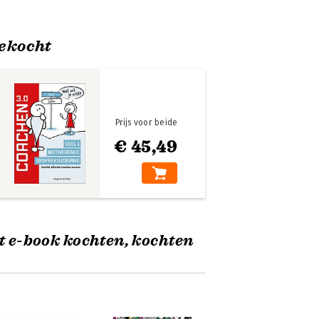
ekocht
Prijs voor beide
€ 45,49
t e-book kochten, kochten