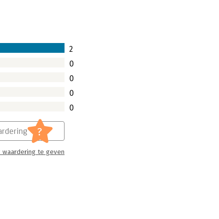
2
0
0
0
0
?
rdering
 waardering te geven