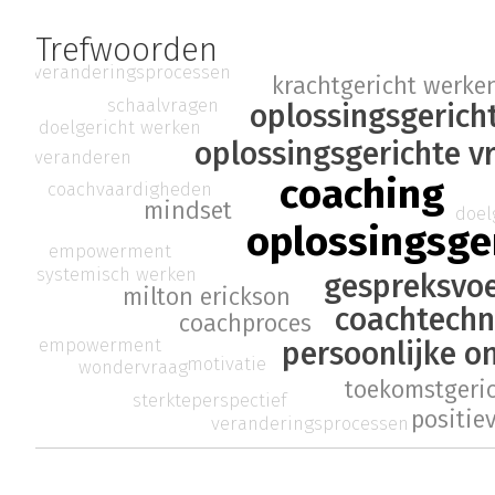
Trefwoorden
veranderingsprocessen
krachtgericht werke
schaalvragen
oplossingsgerich
doelgericht werken
oplossingsgerichte v
veranderen
coaching
coachvaardigheden
mindset
doel
oplossingsge
empowerment
systemisch werken
gespreksvo
milton erickson
coachtechn
coachproces
empowerment
persoonlijke o
motivatie
wondervraag
toekomstgeri
sterkteperspectief
positie
veranderingsprocessen