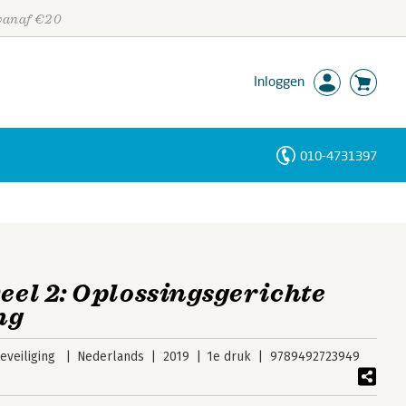
 vanaf €20
Inloggen
010-4731397
Personen
Trefwoorden
Deel 2: Oplossingsgerichte
ng
veiliging
Nederlands
2019
1e druk
9789492723949