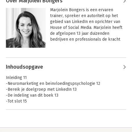
Over Marjolein Bongers
Marjolein Bongers is een ervaren 
trainer, spreker en autoriteit op het 
gebied van LinkedIn en oprichter van 
House of Social Media. Marjolein heeft 
de afgelopen 13 jaar duizenden 
bedrijven en professionals de kracht 
van LinkedIn laten ervaren. Ze is 
officieel ambassadeur van LinkedIn 
Andere boeken door Marjolein
Benelux en heeft nauw contact met het 
Bongers
team van LinkedIn. In haar populaire 
Inhoudsopgave
LinkedIn-vlog LinkedIn Coffee Talk 
deelt ze slimme tips en adviezen. 
Inleiding 11
Daarnaast blogt ze voor Frankwatching 
-Neuromarketing en beïnvloedingspsychologie 12
en werkt ze als gastdocente voor 
-Bereik je doelgroep met LinkedIn 13
verschillende universiteiten. Marjolein 
-De indeling van dit boek 13
volgde een opleiding 
-Tot slot 15
beïnvloedingspsychologie en vertaalde 
die kennis naar toepassing in LinkedIn.
1. Waarom is LinkedIn zo’n krachtig platform? 17
-De essentie van LinkedIn 18
-Je bent je eigen merk 23
-Bijdrage van de expert: Manon Toma 25