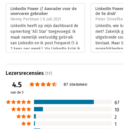
Verschijningsdatum:
11-6-2020
LinkedIn Power // Aanrader voor de
LinkedIn Power - '
onervaren gebruiker
de 5e druk'
Hoofdrubriek:
Marketing
Henny Portman | 6 juli 2021
Peter Streefkerk 
LinkedIn heeft op mijn dashboard de
LinkedIn, wie kent
opmerking ‘All Star’ toegevoegd. Ik
niet? Zakelijk gez
maak namelijk veelvuldig gebruik
uitgebreide socia
van LinkedIn en ik post frequent (1 à
bestaat. Maar benu
2 keer per week). Via LinkedIn krijg ik
mogelijkheden? In
regelmatig leads naar mogelijke
en de antwoorden 
opdrachten en daarnaast helpt het
je in LinkedIn Pow
mij om mijn naamsbekendheid te
Bongers. Een boek
vergroten en mijn eigen netwerk te
toe is aan de vijfd
Lezersrecensies
(17)
laten groeien (ondertussen meer dan
voor niets.
4.5
6000 volgers). Gaat het boek
Lees verder
87 stemmen
LinkedIn Power – Ontdek de
van de 5
superkracht van LinkedIn
geschreven
door Marjolein Bongers mij dan nog
67
iets nieuws leren?
10
Lees verder
2
1