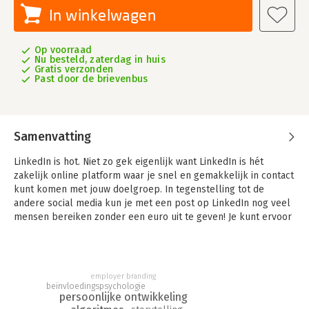
In winkelwagen
Op voorraad
Nu besteld, zaterdag in huis
Gratis verzonden
Past door de brievenbus
Samenvatting
LinkedIn is hot. Niet zo gek eigenlijk want LinkedIn is hét
zakelijk online platform waar je snel en gemakkelijk in contact
kunt komen met jouw doelgroep. In tegenstelling tot de
andere social media kun je met een post op LinkedIn nog veel
mensen bereiken zonder een euro uit te geven! Je kunt ervoor
zorgen dat je probleemloos wordt gevonden door potentiële
klanten of opdrachtgevers en door je kennis te delen kun je
jezelf profileren.
employer branding
Na het lezen van dit boek zul je veel succesvoller zijn op
beïnvloedingspsychologie
LinkedIn. Je leert hoe je een professioneel profiel opbouwt,
persoonlijke ontwikkeling