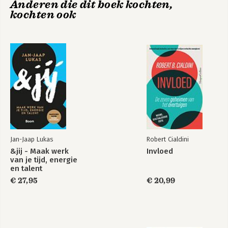
Anderen die dit boek kochten,
Implementeren van succesgewoontes
Druk zijn is een
kochten ook
Dealen met gedachtes
keuze
Nawoord
Over de auteur
Hoe nu verder?
Bekijk alle boeken
Inspiratie
Hulp nodig?
Jan-Jaap Lukas
Robert Cialdini
&jij - Maak werk
Invloed
van je tijd, energie
en talent
€ 27,95
€ 20,99