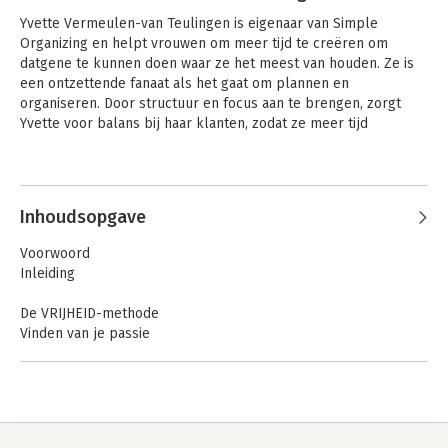
Yvette Vermeulen-van Teulingen is eigenaar van Simple 
Organizing en helpt vrouwen om meer tijd te creëren om 
datgene te kunnen doen waar ze het meest van houden. Ze is 
een ontzettende fanaat als het gaat om plannen en 
organiseren. Door structuur en focus aan te brengen, zorgt 
Yvette voor balans bij haar klanten, zodat ze meer tijd 
overhouden. Structuur, organiseren en efficiency, daar wordt 
ze blij van.
Andere boeken door Yvette
Vermeulen-van Teulingen
Inhoudsopgave
Voorwoord
Inleiding
De VRIJHEID-methode
Vinden van je passie
Realiseren van je doelen
Inzicht creëren in je tijd
Jongleren met je tijd
Hooghouden van alle ballen
Eenvoud creëren