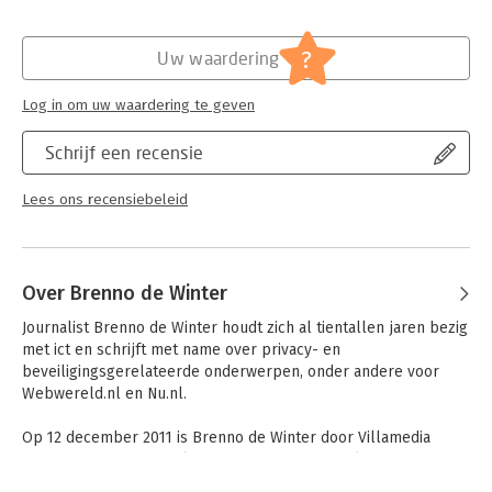
Hoofdrubriek:
Management
?
Uw waardering
Log in om uw waardering te geven
Schrijf een recensie
Lees ons recensiebeleid
Over Brenno de Winter
Journalist Brenno de Winter houdt zich al tientallen jaren bezig 
met ict en schrijft met name over privacy- en 
beveiligingsgerelateerde onderwerpen, onder andere voor 
Webwereld.nl en Nu.nl.

Op 12 december 2011 is Brenno de Winter door Villamedia 
uitgeroepen tot Journalist van het Jaar 2011. Hij kreeg de prijs 
vanwege zijn primeurs over de misstanden rond de OV-