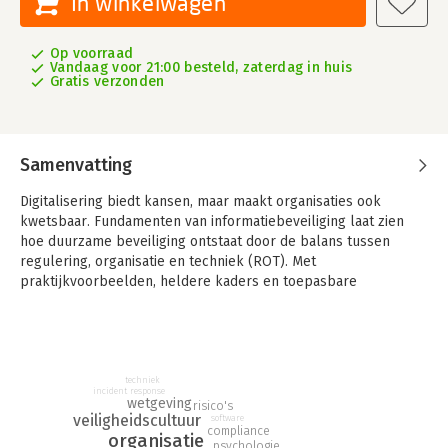
In winkelwagen
Op voorraad
Vandaag voor 21:00 besteld, zaterdag in huis
Gratis verzonden
Samenvatting
Digitalisering biedt kansen, maar maakt organisaties ook
kwetsbaar. Fundamenten van informatiebeveiliging laat zien
hoe duurzame beveiliging ontstaat door de balans tussen
regulering, organisatie en techniek (ROT). Met
praktijkvoorbeelden, heldere kaders en toepasbare
handvatten krijgen bestuurders, professionals en teams grip
op risico’s én op de menselijke factor. Een onmisbaar
handboek voor iedereen die digitale veiligheid serieus neemt.
techniek
incident response
wetgeving
risico's
veiligheidscultuur
software
compliance
organisatie
psychologie