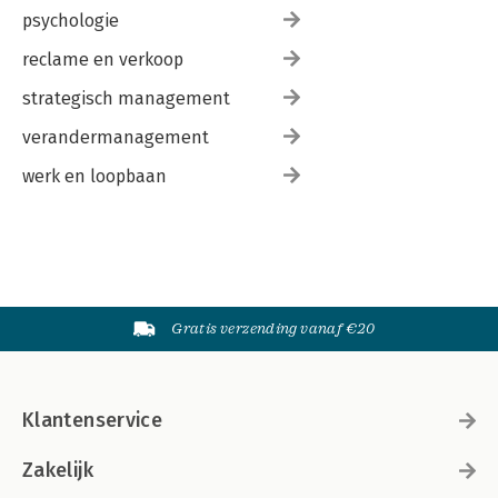
42. Slotwoord 500
psychologie
Dankwoord 502
reclame en verkoop
strategisch management
verandermanagement
werk en loopbaan
Gratis verzending vanaf €20
Klantenservice
Zakelijk