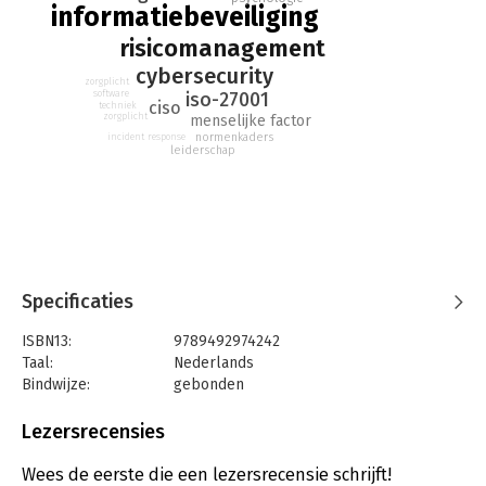
informatiebeveiliging
risicomanagement
cybersecurity
zorgplicht
iso-27001
software
ciso
techniek
zorgplicht
menselijke factor
normenkaders
incident response
leiderschap
Specificaties
ISBN13:
9789492974242
Taal:
Nederlands
Bindwijze:
gebonden
Aantal pagina's:
504
Uitgever:
Pumbo.nl
Lezersrecensies
Druk:
1
Verschijningsdatum:
27-10-2025
Wees de eerste die een lezersrecensie schrijft!