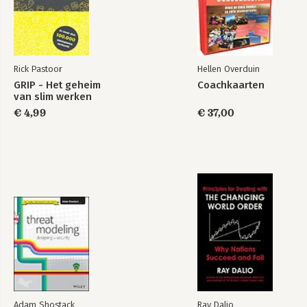
9. De bekendste norm: de ISO-27001 82
Information Security Management Systeem 83
Plan-Do-Check-Act 85
Andere sectoren wijzen ons de weg 89
Safety First Mindset 93
Rick Pastoor
Hellen Overduin
De cyclus van het risico 94
GRIP - Het geheim
Coachkaarten
De ISO27XXX-familie 96
van slim werken
Tot slot 97
€ 4,99
€ 37,00
10. Andere relevante normenkaders 99
Pentesting volgens MIAUW 103
11. De belangrijkste zaken het eerst regelen 106
Begin met het einde voor ogen 109
Zoek je kroonjuwelen 111
Wie staat waarvoor aan de lat 114
12. Omgaan met risico’s 119
13. Risicobeheersing 125
14. Risicomanagementmethodieken 147
De risicomatrix 148
FMEA – Failure Mode and Effects Analysis 153
FAIR met Monte Carlo 159
Bowtie: risico’s als vlinderdas 163
Veel methodieken om uit te kiezen 167
Adam Shostack
Ray Dalio