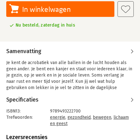
In winkelwagen
Nu besteld, zaterdag in huis
Samenvatting
Je kent de acrobatiek van alle ballen in de lucht houden als
geen ander. Je bent een kanjer en staat voor iedereen klaar, in
je gezin, op je werk en in je sociale leven. Soms verlang je
naar rust en meer tijd voor jezelf. Kun jij wel wat hulp
gebruiken om lekker in je vel te zitten in de dagelijkse
hectiek? Lees dan dit boek.
Specificaties
Stel je eens voor dat je elke situatie aankan zonder gedoe,
zonder stress en je meer tijd en energie hebt voor de dingen
ISBN13:
9789493222700
waar jij blij van wordt. Cisca geeft je praktische handvatten om
Trefwoorden:
energie
,
gezondheid
,
bewegen
,
lichaam
ervoor te zorgen dat je energiek blijft en dat je voelt wanneer
en geest
het tijd is om je grenzen te stellen. Je leert dat je (al) goed
Taal:
Nederlands
bent zoals je bent. Dat maakt je een leuker mens voor jezelf
Bindwijze:
paperback
Lezersrecensies