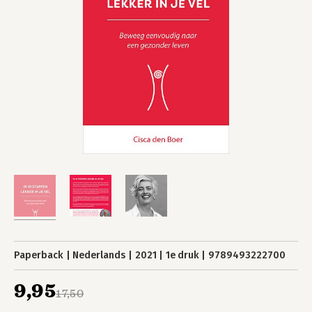
Paperback
Nederlands
2021
1e druk
9789493222700
9,95
17,50