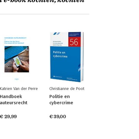
t e-book kochten, kochten
Katrien Van der Perre
Christianne de Poot
Handboek
Politie en
auteursrecht
cybercrime
€ 29,99
€ 39,00