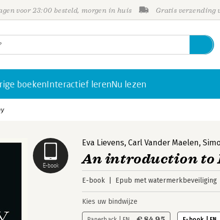
gen voor 23:00 besteld, morgen in huis
Gratis verzending
rige boeken
Interactief leren
Nu lezen
gy
Eva Lievens
,
Carl Vander Maelen
,
Simo
An introduction to
E-book
E-book
Epub met watermerkbeveiliging
Kies uw bindwijze
€ 84,95
Paperback | EN
E-book | EN