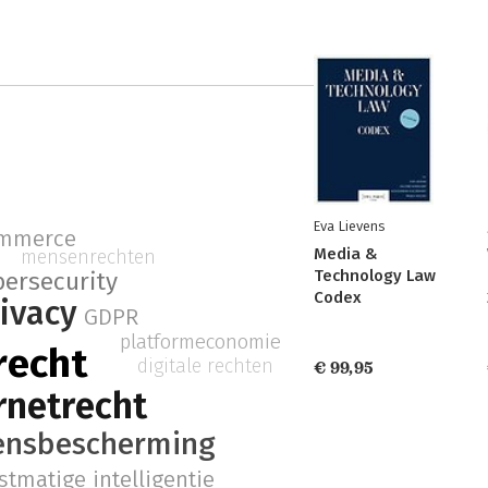
Eva Lievens
mmerce
Media &
mensenrechten
Technology Law
bersecurity
Codex
ivacy
GDPR
platformeconomie
recht
digitale rechten
€ 99,95
rnetrecht
ensbescherming
stmatige intelligentie