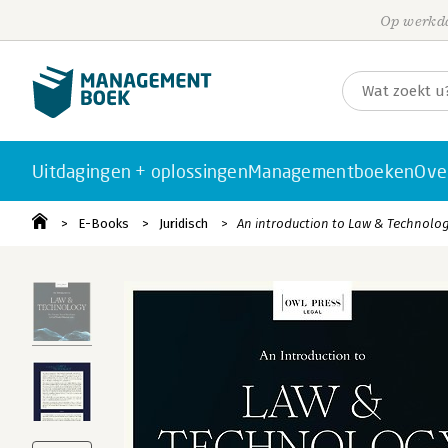
Op werkda
Uitdagingen + oplossingen
Managementboeken
Ove
E-Books
Juridisch
An introduction to Law & Technolo