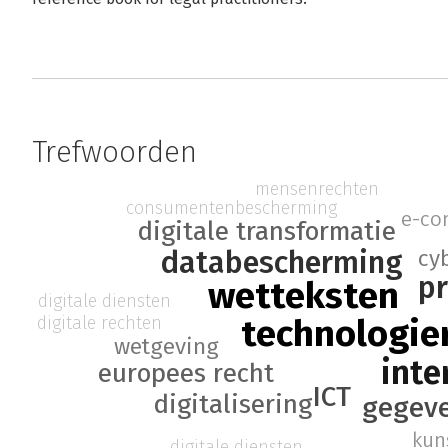
Trefwoorden
mensenrechten
consumentenbescherming
e-co
digitale transformatie
databescherming
cy
pr
wetteksten
digitale diensten
technologie
digitale rechten
wetgeving
inte
europees recht
ICT
digitalisering
gegev
kun
digitale diensten