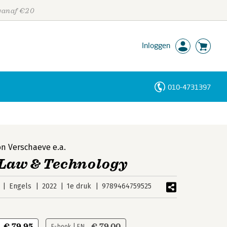
 vanaf €20
Inloggen
010-4731397
Personen
Trefwoorden
n Verschaeve
e.a.
 Law & Technology
Engels
2022
1e druk
9789464759525
€ 79,95
€ 79,00
E-book | EN