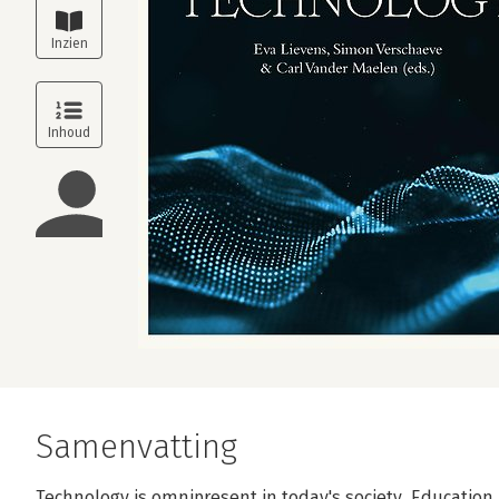
Samenvatting
Technology is omnipresent in today's society. Education, 