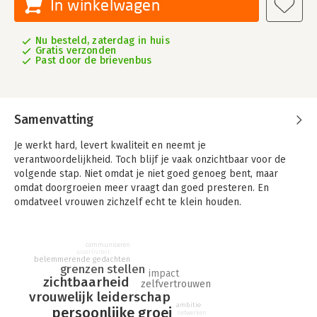
In winkelwagen
Nu besteld, zaterdag in huis
Gratis verzonden
Past door de brievenbus
Samenvatting
Je werkt hard, levert kwaliteit en neemt je
verantwoordelijkheid. Toch blijf je vaak onzichtbaar voor de
volgende stap. Niet omdat je niet goed genoeg bent, maar
omdat doorgroeien meer vraagt dan goed presteren. En
omdatveel vrouwen zichzelf echt te klein houden.
In 'High Heels, High Impact' laat Danja Lekkerkerk zien hoe je
groeit in leiderschap, zichtbaarheid en impact op een manier
communiceren
die bij je past. Niet door harder te werken, maar slimmer.
assertiviteit
belemmerende gedachten
grenzen stellen
Speciaal voor vrouwen die carrière willen maken met plezier,
impact
zichtbaarheid
energie én balans.
zelfvertrouwen
vrouwelijk leiderschap
ambitie
In dit inspirerende carrièrehandboek vind je geen vage
persoonlijke groei
netwerken