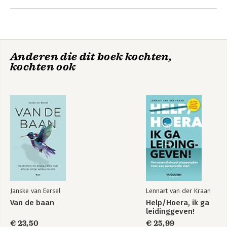
bekleedde diverse directierollen en 
werd tweemaal de eerste vrouwelijke 
directeur. Daarnaast combineert ze haar 
carrière met een gelukkig gezinsleven.
Anderen die dit boek kochten,
kochten ook
Janske van Eersel
Lennart van der Kraan
Van de baan
Help/Hoera, ik ga
leidinggeven!
€ 23,50
€ 25,99