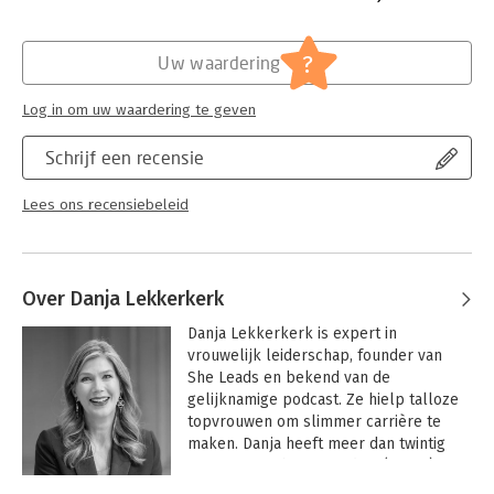
Hoofdrubriek:
Werk en loopbaan
?
Uw waardering
Log in om uw waardering te geven
Schrijf een recensie
Lees ons recensiebeleid
Over Danja Lekkerkerk
Danja Lekkerkerk is expert in 
vrouwelijk leiderschap, founder van 
She Leads en bekend van de 
gelijknamige podcast. Ze hielp talloze 
topvrouwen om slimmer carrière te 
maken. Danja heeft meer dan twintig 
jaar ervaring bij Beiersdorf (NIVEA), 
L’Oréal, D-reizen en Arval BNP Paribas, 