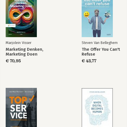
ondernemersactiviteiten aan met zijn 
Bekijk alle boeken
werk als parttime marketingprofessor 
aan de Vlerick Business School en als 
gastdocent aan de London Business 
School.
Marjolein Visser
Steven Van Belleghem
Marketing Denken,
The Offer You Can't
Marketing Doen
Refuse
€ 70,95
€ 43,77