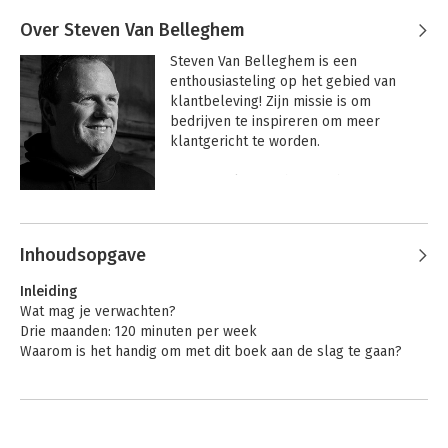
Over Steven Van Belleghem
Steven Van Belleghem is een 
enthousiasteling op het gebied van 
klantbeleving! Zijn missie is om 
bedrijven te inspireren om meer 
klantgericht te worden.

Steven gelooft in het combineren van 
gezond verstand, nieuwe technologieën, 
Andere boeken door Steven Van
een empathische menselijke 
Belleghem
benadering, het spelen van het lange 
Inhoudsopgave
spel en het nemen van sociale 
verantwoordelijkheid om keer op keer 
Inleiding
het hart en de zaken van klanten te 
Wat mag je verwachten?
winnen.

Drie maanden: 120 minuten per week
Waarom is het handig om met dit boek aan de slag te gaan?
Om zijn missie te bereiken, heeft hij 6 
internationale bestsellers geschreven 
Waar blink je al en waar ben je nog ruw?
(>150.000 exemplaren verkocht); hij 
Inspiratie om tot actie over te gaan
deelt nieuwe ideeën op zijn sociale 
Het Top Gun effect
kanalen (inclusief zijn YouTube-kanaal 