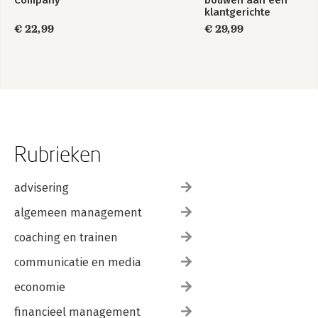
Company
bouwen aan een
klantgerichte
cultuur
€ 22,99
€ 29,99
Rubrieken
advisering
algemeen management
coaching en trainen
communicatie en media
economie
financieel management