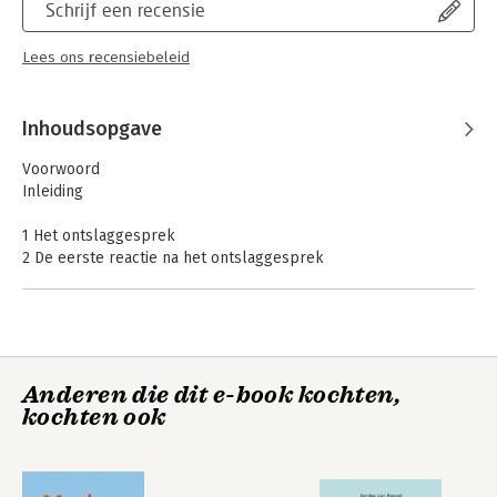
Schrijf een recensie
Lees ons recensiebeleid
Inhoudsopgave
Voorwoord
Inleiding
1 Het ontslaggesprek
2 De eerste reactie na het ontslaggesprek
3 De sociale omgeving
4 Het afscheid
5 De praktische en zakelijke consequenties
6 De dagelijkse structuur
7 De betekenis van werk
Anderen die dit e-book kochten,
8 De blik op de toekomst
kochten ook
9 Aan de slag met solliciteren
De portretten
Interessante websites en boeken