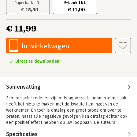
Paperback | NL
E-book | NL
€ 15,50
€ 11,99
€ 11,99
In winkelwagen
Direct te downloaden
Samenvatting
Economische redenen zijn ontslagoorzaak nummer één, vaak
heeft het niets te maken met de kwaliteit en inzet van de
werknemer. En toch is ontslag een groot taboe om over te
praten. Naast alle negatieve gevolgen kan ontslag echter ook
een positief effect hebben op uw loopbaan. De auteurs
beschrijven het proces dat u doormaakt en hoe u er mentaal
Specificaties
sterker uit kunt komen: het ontslag als opstap naar een