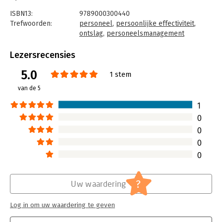
nieuwe baan!
ISBN13:
9789000300440
Trefwoorden:
personeel
,
persoonlijke effectiviteit
,
ontslag
,
personeelsmanagement
Taal:
Nederlands
Bindwijze:
e-book
Lezersrecensies
Beveiliging:
watermerk
5.0
Bestandsformaat:
epub
1 stem
Aantal pagina's:
224
van de 5
Uitgever:
Unieboek | Het Spectrum
Druk:
1
1
Verschijningsdatum:
30-8-2011
0
0
Hoofdrubriek:
Werk en loopbaan
0
0
?
Uw waardering
Log in om uw waardering te geven