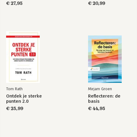
actie. Ze inspireert met verhalen, 
€ 27,95
€ 20,99
kwetsbaarheid en kwaliteit – en nodigt 
mensen uit hun eigen invloed op geluk 
en verbinding te herontdekken. Met 
hart voor mens en organisatie brengt zij 
hoofd en hart samen in alles wat ze 
doet.
Tom Rath
Mirjam Groen
Ontdek je sterke
Reflecteren: de
punten 2.0
basis
€ 25,99
€ 44,95