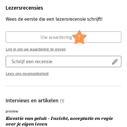
Beveiliging:
watermerk
Bestandsformaat:
epub
Lezersrecensies
Aantal pagina's:
176
Uitgever:
Boom
Wees de eerste die een lezersrecensie schrijft!
Druk:
1
Verschijningsdatum:
6-6-2025
?
Uw waardering
Hoofdrubriek:
Persoonlijke effectiviteit
Log in om uw waardering te geven
Schrijf een recensie
Lees ons recensiebeleid
Interviews en artikelen
(1)
preview
Kwestie van geluk - Inzicht, acceptatie en regie
over je eigen leven