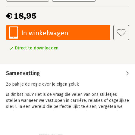
€ 18,95
In winkelwagen
Direct te downloaden
Samenvatting
Zo pak je de regie over je eigen geluk
Is dit het nou?
Het is de vraag die velen van ons stilletjes
stellen wanneer we vastlopen in carrière, relaties of dagelijkse
sleur. In een wereld die perfectie lijkt te eisen, vergeten we
vaak wie we echt zijn. We zetten een masker op om te voldoen
aan verwachtingen, maar diep vanbinnen knelt het. Kwestie van
geluk helpt je om opnieuw verbinding te maken met jezelf –
zonder filters, zonder façade.
persoonlijke groei