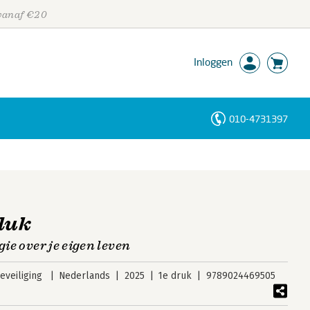
 vanaf €20
Inloggen
010-4731397
Personen
Trefwoorden
luk
gie over je eigen leven
veiliging
Nederlands
2025
1e druk
9789024469505