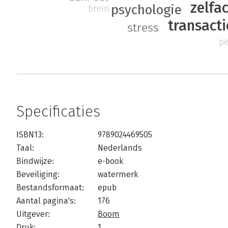
zelfa
psychologie
brein
transact
stress
pe
Specificaties
ISBN13:
9789024469505
Taal:
Nederlands
Bindwijze:
e-book
Beveiliging:
watermerk
Bestandsformaat:
epub
Aantal pagina's:
176
Uitgever:
Boom
Druk:
1