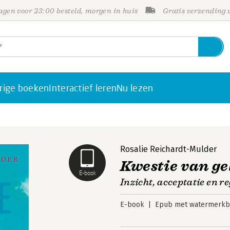
gen voor 23:00 besteld, morgen in huis
Gratis verzending
rige boeken
Interactief leren
Nu lezen
Rosalie Reichardt-Mulder
Kwestie van ge
E-book
Inzicht, acceptatie en re
E-book
Epub met watermerkbe