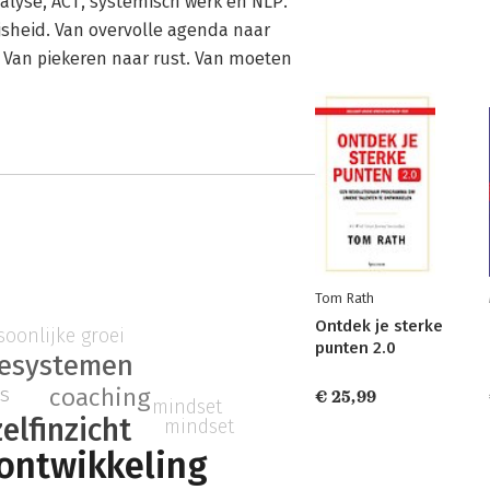
nalyse, ACT, systemisch werk en NLP.
jsheid. Van overvolle agenda naar
. Van piekeren naar rust. Van moeten
Tom Rath
Ontdek je sterke
soonlijke groei
punten 2.0
iesystemen
s
coaching
€ 25,99
mindset
zelfinzicht
mindset
 ontwikkeling