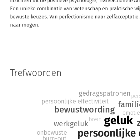
inzichten uit de positieve psychologie, Transactionele A
Een unieke combinatie van wetenschap en praktische wi
bewuste keuzes. Van perfectionisme naar zelfacceptatie
naar mogen.
Trefwoorden
gedragspatronen
per
persoonlijke effectiviteit
famil
bewustwording
emotie
geluk
brein
werkgeluk
persoonlijke
onbewuste
burn-out