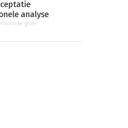
cceptatie
ionele analyse
rsoonlijke groei