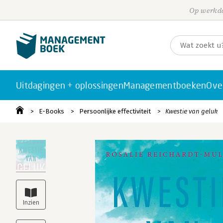
Op werkda
Uitdagingen + oplossingen
Managementboeken
Ove
E-Books
Persoonlijke effectiviteit
Kwestie van geluk