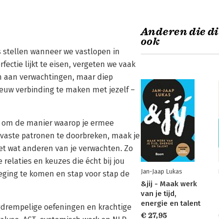
Anderen die di
ook
es stellen wanneer we vastlopen in
rfectie lijkt te eisen, vergeten we vaak
n aan verwachtingen, maar diep
ieuw verbinding te maken met jezelf –
r om de manier waarop je ermee
aste patronen te doorbreken, maak je
iet wat anderen van je verwachten. Zo
 relaties en keuzes die écht bij jou
Jan-Jaap Lukas
eging te komen en stap voor stap de
&jij - Maak werk
van je tijd,
energie en talent
agdrempelige oefeningen en krachtige
€ 27,95