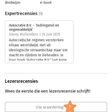
Bindwijze:
e-book
Beveiliging:
watermerk
Bestandsformaat:
epub
Expertrecensies
(1)
Aantal pagina's:
153
Uitgever:
Ambo/Anthos Uitgevers
Autocratie B.V. - ‘Indringend en
Druk:
1
ongemakkelijk’
Verschijningsdatum:
30-8-2024
Danny Mullenders | 25 juni 2025
Autocratische regimes versterken
Hoofdrubriek:
Mens en maatschappij
elkaar wereldwijd, niet uit
ideologische verwantschap maar om
macht en rijkdom te behouden. In
haar boek ‘Autocratie B.V.’ laat Anne
Applebaum zien hoe subtiele
ondermijning en kleptocratische
netwerken democratieën
binnendringen. In zijn recensie gaat
Lezersrecensies
Danny Mullenders in op haar
confronterende analyse.
Wees de eerste die een lezersrecensie schrijft!
Lees verder
?
Uw waardering