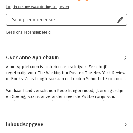
Log in om uw waardering te geven
Schrijf een recensie
Lees ons recensiebeleid
Over Anne Applebaum
Anne Applebaum is historicus en schrijver. Ze schrijft 
regelmatig voor The Washington Post en The New York Review 
of Books. Ze is hoogleraar aan de London School of Economics.

Van haar hand verschenen Rode hongersnood, IJzeren gordijn 
en Goelag, waarvoor ze onder meer de Pulitzerprijs won. 
Applebaum woont in Polen met haar man en twee kinderen.
Andere boeken door Anne
Applebaum
Inhoudsopgave