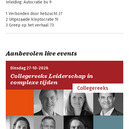
Inleiding: Autocratie bv 9
1 Verbonden door hebzucht 27
2 Uitgezaaide kleptocratie 51
3 Greep op het verhaal 73
4 Een nieuw besturingssysteem 107
5 Democraten in een kwaad daglicht 131
Epiloog: Verenigde democraten 159
Aanbevolen live events
Dankwoord 187
Autocracy, Inc
Autocratie bv
Noten 189
Dinsdag 27-10-2026
Collegereeks Leiderschap in
complexe tijden
Collegereeks