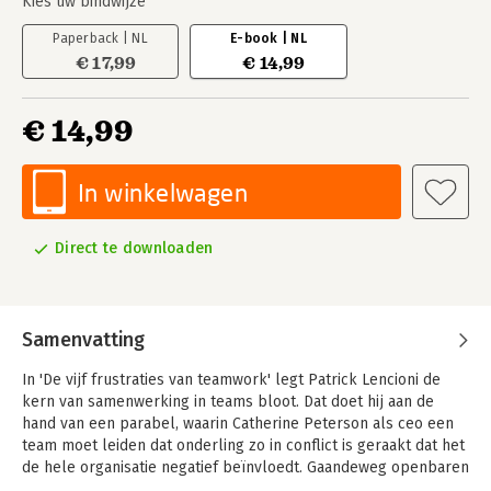
Kies uw bindwijze
Paperback | NL
E-book | NL
€ 17,99
€ 14,99
€ 14,99
In winkelwagen
Direct te downloaden
Samenvatting
In 'De vijf frustraties van teamwork' legt Patrick Lencioni de
kern van samenwerking in teams bloot. Dat doet hij aan de
hand van een parabel, waarin Catherine Peterson als ceo een
team moet leiden dat onderling zo in conflict is geraakt dat het
de hele organisatie negatief beïnvloedt. Gaandeweg openbaren
zich vijf grote frustraties waarmee teamleden worstelen,