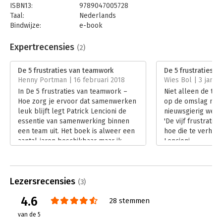
ISBN13:
9789047005728
Taal:
Nederlands
Bindwijze:
e-book
Beveiliging:
watermerk
Bestandsformaat:
epub
Expertrecensies
(2)
Aantal pagina's:
207
Uitgever:
Business Contact
De 5 frustraties van teamwork
De 5 frustraties 
Druk:
1
Henny Portman | 16 februari 2018
Wies Bol | 3 janua
Verschijningsdatum:
19-6-2012
In De 5 frustraties van teamwork –
Niet alleen de tit
Hoe zorg je ervoor dat samenwerken
op de omslag maak
Hoofdrubriek:
Personeelsmanagement
leuk blijft legt Patrick Lencioni de
nieuwsgierig werd
essentie van samenwerking binnen
'De vijf frustrati
een team uit. Het boek is alweer een
hoe die te verhelp
aantal jaren beschikbaar maar ik
Lencioni.
kwam het tegen op vele lijstjes,
Lees verder
bijvoorbeeld als een van de
aanbevolen boeken binnen SAFe,
Lezersrecensies
zodat mijn nieuwsgierigheid
(3)
getriggerd werd en een recensie op
4.6
28 stemmen
zijn plaats is.
Lees verder
van de 5