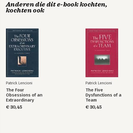
Hulpmiddelen 151
Anderen die dit e-book kochten,
Dankwoord 153
kochten ook
De vijf frustraties
De 5 frustraties van
Over de auteur 155
van teamwork
teamwork -
werkboek
Bekijk alle boeken
Patrick Lencioni
Patrick Lencioni
The Four
The Five
Obsessions of an
Dysfunctions of a
Extraordinary
Team
Executive
€ 30,45
€ 30,45