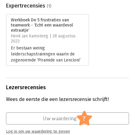
Bestandsformaat:
epub
Expertrecensies
(1)
Aantal pagina's:
176
Uitgever:
Business Contact
Werkboek De 5 frustraties van
Druk:
1
teamwork - ‘Echt een waardevol
Verschijningsdatum:
25-7-2023
extraatje’
Henk Jan Kamsteeg | 28 augustus
Hoofdrubriek:
Leiderschap
2023
Er bestaan weinig
leiderschapstrainingen waarin de
zogenoemde ‘Piramide van Lencioni’
niet aan bod komt. En terecht. Patrick
Lencioni schreef een werkboek bij
zijn klassieker ‘De 5 frustraties van
teamwork’. Koop, lees en pas toe. Als
Lezersrecensies
je wilt groeien. En je de moed hebt.
Lees verder
Wees de eerste die een lezersrecensie schrijft!
?
Uw waardering
Log in om uw waardering te geven