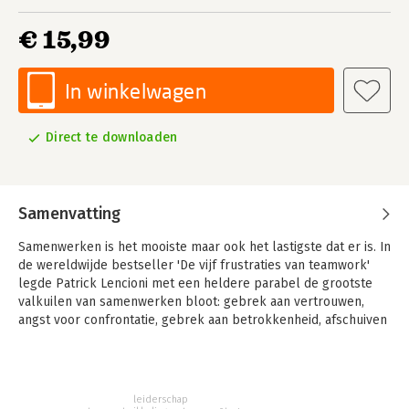
€ 15,99
In winkelwagen
Direct te downloaden
Samenvatting
Samenwerken is het mooiste maar ook het lastigste dat er is. In
de wereldwijde bestseller 'De vijf frustraties van teamwork'
legde Patrick Lencioni met een heldere parabel de grootste
valkuilen van samenwerken bloot: gebrek aan vertrouwen,
angst voor confrontatie, gebrek aan betrokkenheid, afschuiven
van verantwoordelijkheid en niet-resultaatgericht werken. Het
boek veranderde hoe miljoenen mensen denken over
samenwerken en gaf ze de sleutel in handen om het beter te
doen.
leiderschap