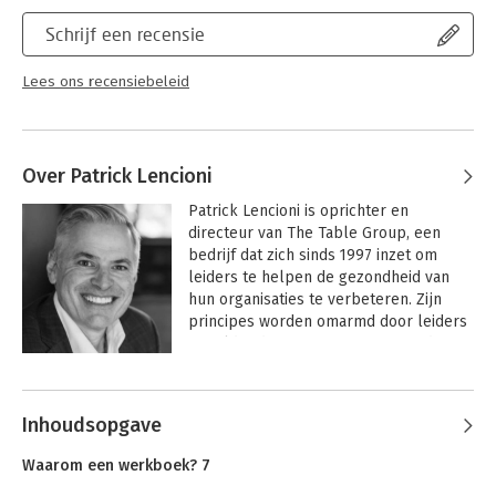
Schrijf een recensie
Lees ons recensiebeleid
Over Patrick Lencioni
Patrick Lencioni is oprichter en 
directeur van The Table Group, een 
bedrijf dat zich sinds 1997 inzet om 
leiders te helpen de gezondheid van 
hun organisaties te verbeteren. Zijn 
principes worden omarmd door leiders 
wereldwijd en zijn overgenomen door 
allerlei soorten organisaties, waaronder 
Andere boeken door Patrick
multinationals, startups, professionele 
Lencioni
sportteams, het leger, non-
Inhoudsopgave
profitorganisaties, kerken en scholen.

Waarom een werkboek? 7
 Lencioni is de auteur van elf 