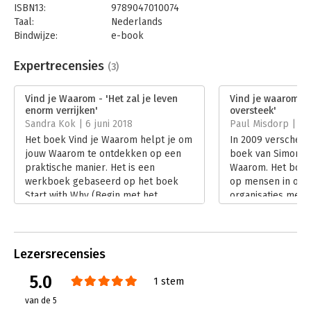
ISBN13:
9789047010074
Taal:
Nederlands
Bindwijze:
e-book
Beveiliging:
watermerk
Bestandsformaat:
epub
Expertrecensies
(3)
Aantal pagina's:
186
Uitgever:
Business Contact
Vind je Waarom - 'Het zal je leven
Vind je waarom - '
Druk:
1
enorm verrijken'
oversteek'
Verschijningsdatum:
13-9-2017
Sandra Kok | 6 juni 2018
Paul Misdorp | 20
Het boek Vind je Waarom helpt je om
In 2009 verscheen
Hoofdrubriek:
Persoonlijke effectiviteit
jouw Waarom te ontdekken op een
boek van Simon S
Serie:
Business Bibliotheek
praktische manier. Het is een
Waarom. Het boek
werkboek gebaseerd op het boek
op mensen in orga
Start with Why (Begin met het
organisaties merkt
Waarom) van Simon Sinek.
betekenisgeving b
Lees verder
mensen die same
verantwoordelijkh
voor een betere 
Lezersrecensies
Lees verder
5.0
1 stem
van de 5