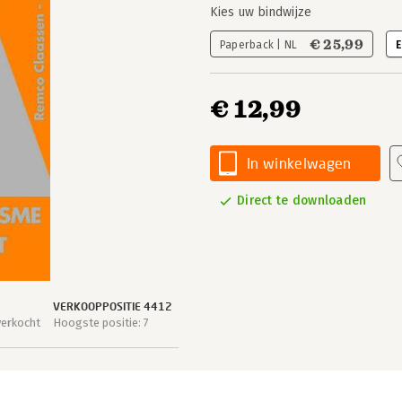
Kies uw bindwijze
€ 25,99
Paperback | NL
E
€ 12,99
In winkelwagen
Direct te downloaden
VERKOOPPOSITIE 4412
verkocht
Hoogste positie: 7