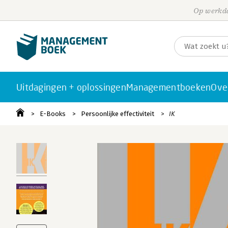
Op werkda
Uitdagingen + oplossingen
Managementboeken
Ove
E-Books
Persoonlijke effectiviteit
IK