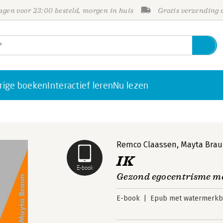
gen voor 23:00 besteld, morgen in huis
Gratis verzending
rige boeken
Interactief leren
Nu lezen
Remco Claassen
,
Mayta Bra
IK
E-book
Gezond egocentrisme mee
E-book
Epub met watermerkbe