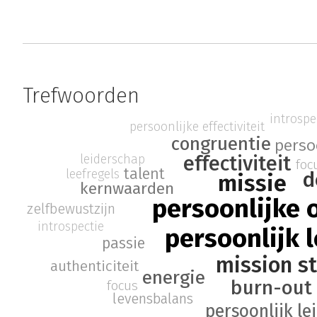
Trefwoorden
introspe
persoonlijke effectiviteit
congruentie
perso
leiderschap
effectiviteit
foc
talent
leefregels
d
missie
kernwaarden
persoonlijke 
zelfbewustzijn
introspectie
persoonlijk 
passie
mission s
authenticiteit
energie
burn-out 
focus
levensbalans
persoonlijk l