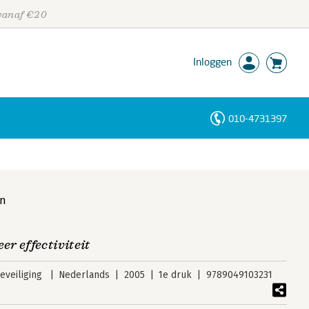
 vanaf €20
Inloggen
010-4731397
Personen
Trefwoorden
un
r effectiviteit
veiliging
Nederlands
2005
1e druk
9789049103231