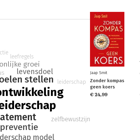
ctie
leefregels
onlijke groei
levensdoel
us
Jaap Smit
oelen stellen
Zonder kompas
leiderschap
geen koers
ontwikkeling
€ 24,99
leiderschap
tatement
zelfbewustzijn
preventie
eiderschap model