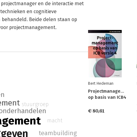
e projectmanager en de interactie met
 technieken en cognitieve
n behandeld. Beide delen staan op
 voor projectmanagement.
Bert Hedeman
Projectmanagement
en
op basis van ICB4
ement
stuurgroep
onderhandelen
€ 80,61
agement
macht
ggeven
teambuilding