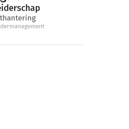
eiderschap
cthantering
ndermanagement