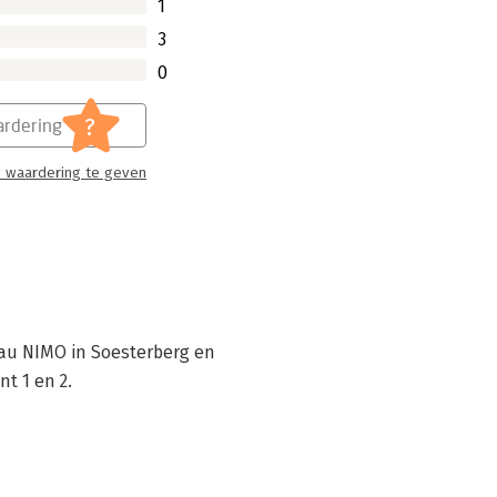
1
3
0
?
rdering
 waardering te geven
eau NIMO in Soesterberg en 
t 1 en 2.