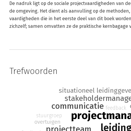
De nadruk ligt op de sociale projectvaardigheden van d
de omgeving. Het dient als aanvulling op de methoden,
vaardigheden die in het eerste deel van dit boek worde
zichzelf; samen omvatten ze de praktische kernbagage
Trefwoorden
situationeel leidinggev
stakeholdermanag
communicatie
feedback
projectman
stuurgroep
overtuigen
leidin
projectteam