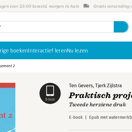
gen voor 23:00 besteld, morgen in huis
Gratis verzending
rige boeken
Interactief leren
Nu lezen
gement 2
Ten Gevers
,
Tjerk Zijlstra
Praktisch pro
E-book
Tweede herziene druk
E-book
Epub met watermerkbe