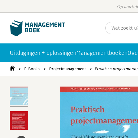
Op werkda
Uitdagingen + oplossingen
Managementboeken
Ove
E-Books
Projectmanagement
Praktisch projectmana