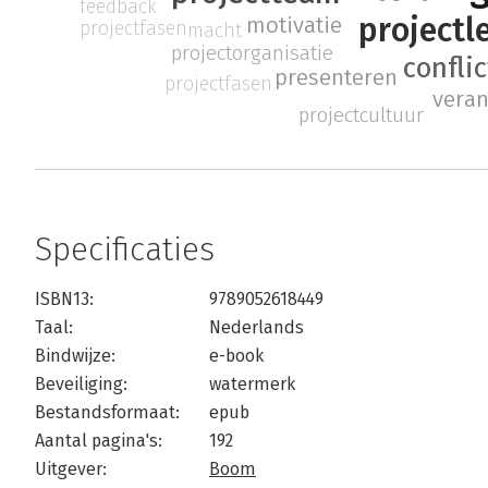
feedback
projectl
motivatie
projectfasen
macht
projectorganisatie
confli
presenteren
projectfasen
vera
projectcultuur
Specificaties
ISBN13:
9789052618449
Taal:
Nederlands
Bindwijze:
e-book
Beveiliging:
watermerk
Bestandsformaat:
epub
Aantal pagina's:
192
Uitgever:
Boom